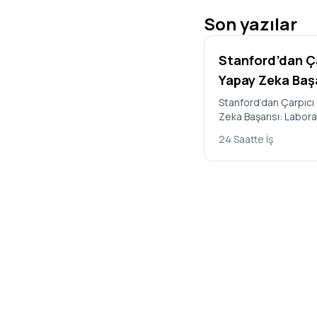
Son yazılar
Stanford’dan Ç
Yapay Zeka Başa
Laboratuvarda
Stanford’dan Çarpıcı
Zeka Başarısı: Labor
Çoğalabilen Yen
Çoğalabilen Yeni Virü
Virüsler Tasarl
24 Saatte İş
Tasarlandı ABD’deki 
Üniversit…