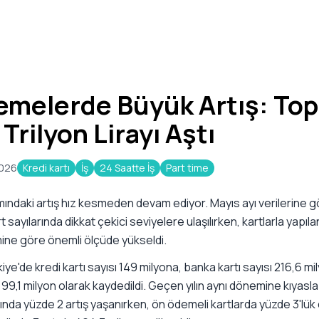
demelerde Büyük Artış: To
Trilyon Lirayı Aştı
2026
Kredi kartı
İş
24 Saatte İş
Part time
ımındaki artış hız kesmeden devam ediyor. Mayıs ayı verilerine g
t sayılarında dikkat çekici seviyelere ulaşılırken, kartlarla yapı
mine göre önemli ölçüde yükseldi.
kiye'de kredi kartı sayısı 149 milyona, banka kartı sayısı 216,6 mi
 99,1 milyon olarak kaydedildi. Geçen yılın aynı dönemine kıyasla
rında yüzde 2 artış yaşanırken, ön ödemeli kartlarda yüzde 3'lük