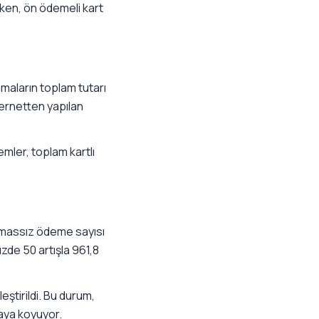
rken, ön ödemeli kart
amaların toplam tutarı
ternetten yapılan
emler, toplam kartlı
emassız ödeme sayısı
zde 50 artışla 961,8
ştirildi. Bu durum,
taya koyuyor.