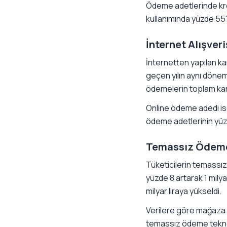
Ödeme adetlerinde kred
kullanımında yüzde 55'l
İnternet Alışver
İnternetten yapılan ka
geçen yılın aynı dönem
ödemelerin toplam kart
Online ödeme adedi ise
ödeme adetlerinin yüz
Temassız Ödeme 
Tüketicilerin temassı
yüzde 8 artarak 1 mily
milyar liraya yükseldi.
Verilere göre mağaza i
temassız ödeme teknolo