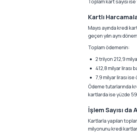
Toplam kart sayısı ise
Kartlı Harcamalar
Mayıs ayında kredi kart
geçen yılın aynı dönemi
Toplam ödemenin:
2 trilyon 212,9 milyar
412,8 milyar lirası b
7,9 milyar lirası ise
Ödeme tutarlarında kre
kartlarda ise yüzde 5
İşlem Sayısı da A
Kartlarla yapılan topla
milyonunu kredi kartla