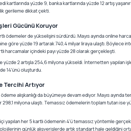
i kartlarında yüzde 9, banka kartlarında yüzde 12 artış yaşanı
ik gerileme dikkat çekti.
işleri Gücünü Koruyor
rtlı ödemeler de yükselişini sürdürdü. Mayıs ayında online harc
ine göre yüzde 19 artarak 740,4 milyar liraya ulaştı. Böylece in
lı harcamalar içindeki payı yüzde 28 olarak gerçekleşti.
 yüzde 2 artışla 254,6 milyona yükseldi. İnternetten yapılan işl
de 14'ünü oluşturdu.
Tercihi Artıyor
z ödeme alışkanlığı da büyümeye devam ediyor. Mayıs ayında t
ar 298,1 milyona ulaştı. Temassız ödemelerin toplam tutarı ise yü
çi yapılan her 5 kartlı ödemenin 4'ü temassız yöntemle gerçekle
jilerinin günlük alışverişlerde artık standart hale geldiğini or