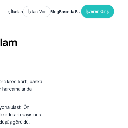
İşveren Girişi
İş İlanları
İş İlanı Ver
Blog
Basında Biz
plam
öre kredi kartı, banka
lan harcamalar da
lyona ulaştı. Ön
 kredi kartı sayısında
 düşüş görüldü.