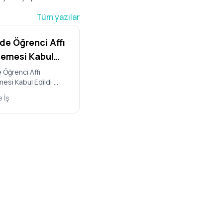
Tüm yazılar
e Öğrenci Affı
emesi Kabul
 Kimler
Öğrenci Affı
esi Kabul Edildi:
anabilecek,
rarlanabilecek, Hangi
Cezalar
 İş
Geliyor? Türkiye
r?
llet Mecl…