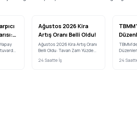
arpıcı
Ağustos 2026 Kira
TBMM’d
rısı:
Artış Oranı Belli Oldu!
Düzenl
Edildi:
 Yapay
Ağustos 2026 Kira Artış Oranı
TBMM’de 
atuvarda
Belli Oldu: Tavan Zam Yüzde
Düzenlem
i
Yararl
sler
31,90 Türkiye İstatistik
Kimler Ya
andı
Hangi 
24 Saatte İş
24 Saatte
Stanford
Kurumu’nun (TÜİK) açıkladığı
Cezalar 
Geliyo
Temmuz 2…
Büyük Mi