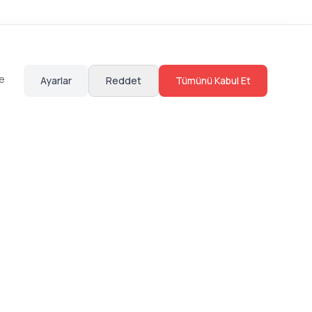
te
Ayarlar
Reddet
Tümünü Kabul Et
Hakkımızda
Sosyal Medya
Bize Ulaş
Instagram
Sıkça Sorulan Sorular
Facebook
Sözleşmeler
X (Twitter)