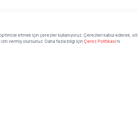
ptimize etmek için çerezler kullanıyoruz. Çerezleri kabul ederek, si
zin vermiş olursunuz. Daha fazla bilgi için
Çerez Politikası
’
nı
Şirket
Anasayfa
İş İlanları
Şirketler İçin