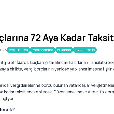
çlarına 72 Aya Kadar Taksit
2026
Vergi borcu
Yapılandırma
İş İlanları
24 Saatte İş
ığı Gelir İdaresi Başkanlığı tarafından hazırlanan Tahsilat Gene
yla birlikte, vergi borçlarının yeniden yapılandırılmasına ilişk
nda, vergi dairelerine borcu bulunan vatandaşlar ve işletmele
aya kadar taksitlendirebilecek. Düzenleme, mevcut tecil faiz or
sağlıyor.
ilecek?