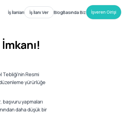
İşveren Girişi
İş İlanları
İş İlanı Ver
Blog
Basında Biz
 İmkanı!
l Tebliği'nin Resmi
in düzenleme yürürlüğe
r, başvuru yapmaları
anından daha düşük bir