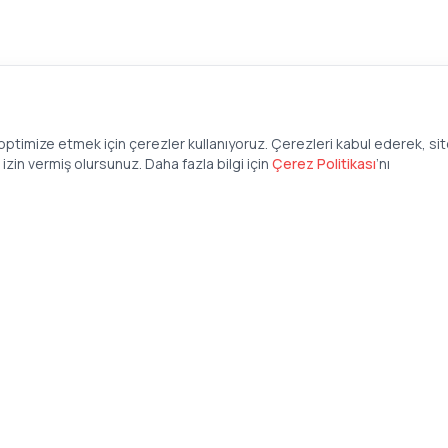
ptimize etmek için çerezler kullanıyoruz. Çerezleri kabul ederek, si
zin vermiş olursunuz. Daha fazla bilgi için
Çerez Politikası
’
nı
Şirket
Anasayfa
İş İlanları