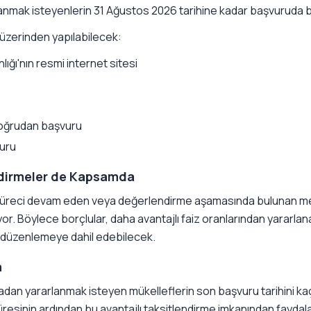
mak isteyenlerin 31 Ağustos 2026 tarihine kadar başvuruda b
 üzerinden yapılabilecek:
lığı'nın resmi internet sitesi
doğrudan başvuru
vuru
dirmeler de Kapsamda
süreci devam eden veya değerlendirme aşamasında bulunan me
yor. Böylece borçlular, daha avantajlı faiz oranlarından yararl
i düzenlemeye dahil edebilecek.
a
dan yararlanmak isteyen mükelleflerin son başvuru tarihini kaç
üresinin ardından bu avantajlı taksitlendirme imkanından fay