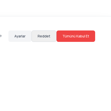
te
Ayarlar
Reddet
Tümünü Kabul Et
Hakkımızda
Sosyal Medya
Bize Ulaş
Instagram
Sıkça Sorulan Sorular
Facebook