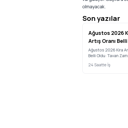
olmayacak.
Son yazılar
Ağustos 2026 K
Artış Oranı Bell
Ağustos 2026 Kira Ar
Belli Oldu: Tavan Za
31,90 Türkiye İstatist
24 Saatte İş
Kurumu’nun (TÜİK) açı
Temmuz 2…