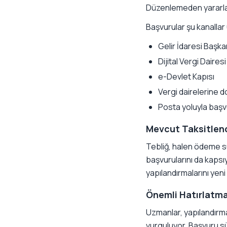
Düzenlemeden yararlan
Başvurular şu kanallar
Gelir İdaresi Başkan
Dijital Vergi Dairesi
e-Devlet Kapısı
Vergi dairelerine 
Posta yoluyla baş
Mevcut Taksitlen
Tebliğ, halen ödeme 
başvurularını da kapsı
yapılandırmalarını yen
Önemli Hatırlatm
Uzmanlar, yapılandırma
vurguluyor. Başvuru s