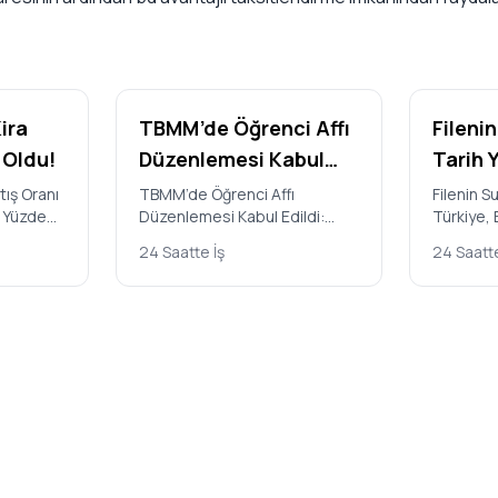
ira
TBMM’de Öğrenci Affı
Filenin
i Oldu!
Düzenlemesi Kabul
Tarih 
Edildi: Kimler
Brezil
tış Oranı
TBMM’de Öğrenci Affı
Filenin Su
m Yüzde
Düzenlemesi Kabul Edildi:
Türkiye, 
Yararlanabilecek,
2026 V
ik
Kimler Yararlanabilecek, Hangi
2026 Vole
Hangi Cezalar
Milletl
24 Saatte İş
24 Saatte
kladığı
Cezalar Geliyor? Türkiye
Şampiyon
Geliyor?
Şampi
Büyük Millet Mecl…
V…