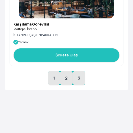
Karşılama Görevlisi
Maltepe, İstanbul
İSTANBUL ŞAŞKINBAKKAL CS
Yemek
Şirkete Ulaş
1
2
3