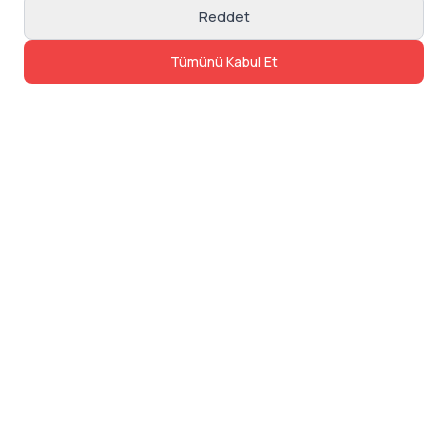
Reddet
Tümünü Kabul Et
İletişim
Adres: Levazım, Korukent Sitesi, Koru
Sokak No:30 Daire:5, 34340
Beşiktaş/Istanbul
Telefon: 0850 840 57 48
dev@24saatteis.com