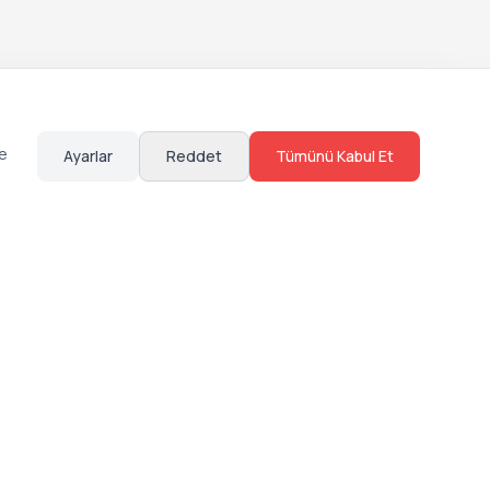
te
Ayarlar
Reddet
Tümünü Kabul Et
Hakkımızda
Sosyal Medya
Bize Ulaş
Instagram
Sıkça Sorulan Sorular
Facebook