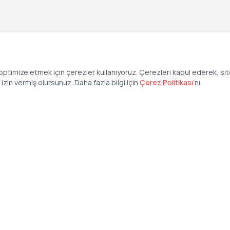
ptimize etmek için çerezler kullanıyoruz. Çerezleri kabul ederek, si
zin vermiş olursunuz. Daha fazla bilgi için
Çerez Politikası
’
nı
Şirket
Anasayfa
İş İlanları