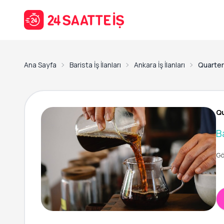
Ana Sayfa
Barista İş İlanları
Ankara İş İlanları
Quarter
Qu
B
Gö