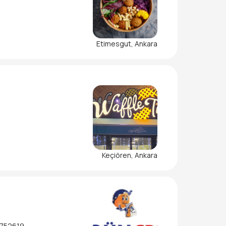
Etimesgut, Ankara
oruz.
Keçiören, Ankara
2752619