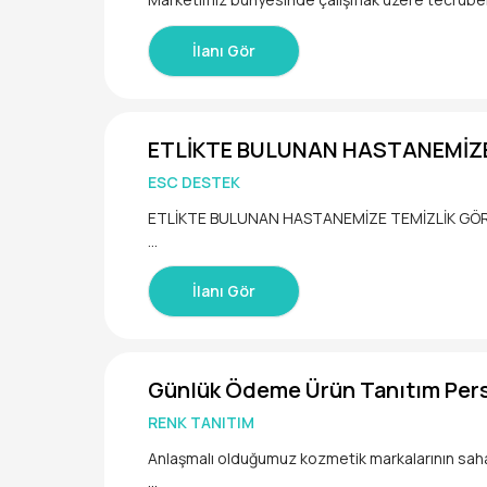
İlanı Gör
ETLİKTE BULUNAN HASTANEMİZE
ESC DESTEK
ETLİKTE BULUNAN HASTANEMİZE TEMİZLİK GÖRE
1250 TL ÜCRET
HAFTALIK ÖDEME
İlanı Gör
SGK
YEMEKHANE MEVCUT
HAFTANIN 6 GÜNÜ ÇALIŞMA 1 OFF
Günlük Ödeme Ürün Tanıtım Perso
RENK TANITIM
Anlaşmalı olduğumuz kozmetik markalarının saha 