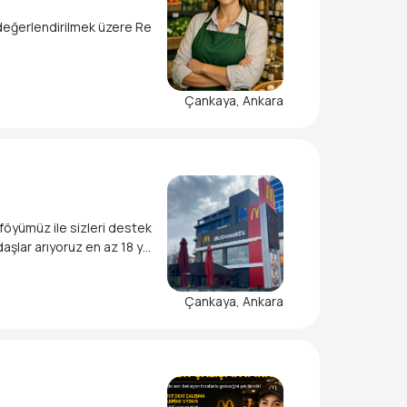
değerlendirilmek üzere Re
kip kültürüne katkı sağlam
Çankaya, Ankara
föyümüz ile sizleri destek
aşlar arıyoruz en az 18 ya
Çankaya, Ankara
neli çalışmak,
ağlamak,