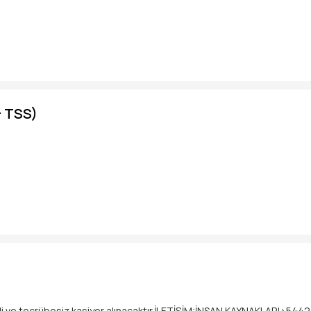
ULUNUYOR
mızda çalışmak üzere bowl hazırlık personeli arıyoruz.
lanması
ılması
+ TSS)
 güler yüzlü ve ekip çalışmasına uyumlu adayların başvurularını bekliy
iz.
e wp üzerinden isim soyisim ilçe yazarak iletişime geçebilirsiniz.
i ve tecrübesiz kasiyer alınacaktır.İLETİŞİM:İNSAN KAYNAKLARI>544