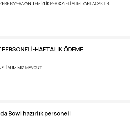
ğazamıza bekliyoruz.
ERE BAY-BAYAN TEMİZLİK PERSONELİ ALIMI YAPILACAKTIR.
zunuysan,
n
Katıl!
 PERSONELİ-HAFTALIK ÖDEME
NELİ ALIMIMIZ MEVCUT
a Bowl hazırlık personeli