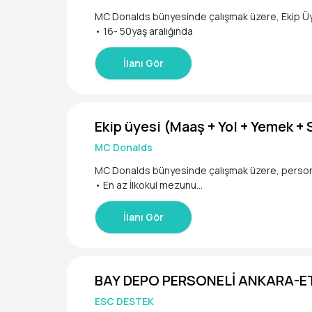
• Enerjiksen ve sorumluluk bilincin yüksekse,
MC Donalds bünyesinde çalışmak üzere, Ekip Üyes
Kariyerinin Gratis’te Parlaması İçin Seni Bekliyoru
İlanı Gör
Ekip üyesi (Maaş + Yol + Yemek + 
MC Donalds
MC Donalds bünyesinde çalışmak üzere, personel
• En az İlkokul mezunu
• 18 - 65 yaş aralığında Barista kadın
İlanı Gör
BAY DEPO PERSONELİ ANKARA-
ESC DESTEK