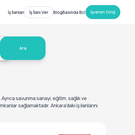
İşveren Girişi
İş İlanları
İş İlanı Ver
Blog
Basında Biz
Ara
Ayrıca savunma sanayi, eğitim, sağlık ve
mkanlar sağlamaktadır. Ankara'daki iş ilanlarını