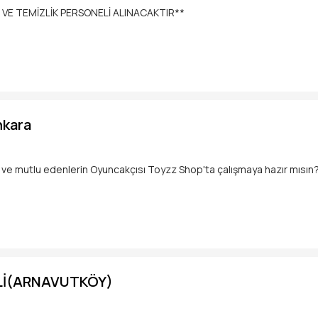
E TEMİZLİK PERSONELİ ALINACAKTIR**
kara Yolu Blv.
nkara
ve mutlu edenlerin Oyuncakçısı Toyzz Shop'ta çalışmaya hazır mısın
ze dahil olup;
anlatmak,
nmak,
Lİ(ARNAVUTKÖY)
şfetmek,