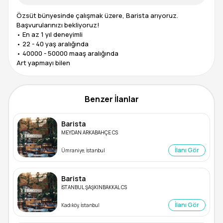
Özsüt bünyesinde çalışmak üzere, Barista arıyoruz.
Başvurularınızı bekliyoruz!
• En az 1 yıl deneyimli
• 22 - 40 yaş aralığında
• 40000 - 50000 maaş aralığında
Art yapmayı bilen
Benzer İlanlar
Barista
MEYDAN ARKABAHÇE CS
İlanı Gör
Ümraniye, İstanbul
Barista
İSTANBUL ŞAŞKINBAKKAL CS
İlanı Gör
Kadıköy, İstanbul