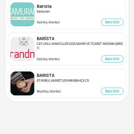
Barista
Kamuran
İlanı Gör
Kadıköy, İstanbul
BARİSTA
CEY UNLU MAMÜLLER GIDA SANAYİ VE TİCARET ANONİM ŞİRKE
Tİ
İlanı Gör
Kadıköy, İstanbul
BARISTA
İSTANBUL AKARETLER ARKABAHÇE CS
İlanı Gör
Beşiktaş, İstanbul