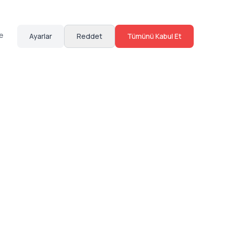
te
Ayarlar
Reddet
Tümünü Kabul Et
Hakkımızda
Sosyal Medya
Bize Ulaş
Instagram
Sıkça Sorulan Sorular
Facebook
Sözleşmeler
X (Twitter)
Linkedin
Youtube