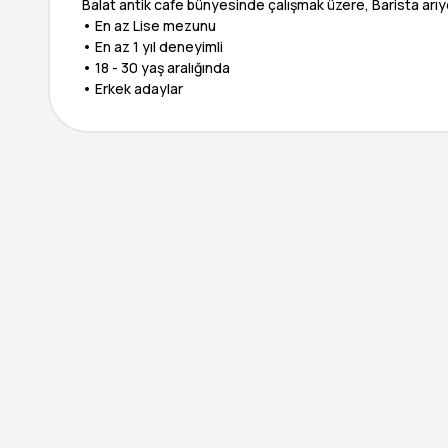
Balat antik cafe bünyesinde çalışmak üzere, Barista arıyo
• En az Lise mezunu
• En az 1 yıl deneyimli
• 18 - 30 yaş aralığında