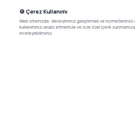
🍪 Çerez Kullanımı
Web sitemizde, deneyiminizi geliştirmek ve hizmetlerimizi o
kullanımınızı analiz etmemize ve size özel içerik sunmamıza i
inceleyebilirsiniz.
İletişim
Adres: Levazım, Korukent Sitesi, Koru
Telefon: 08
Sokak No:30 Daire:5, 34340
dev@24saa