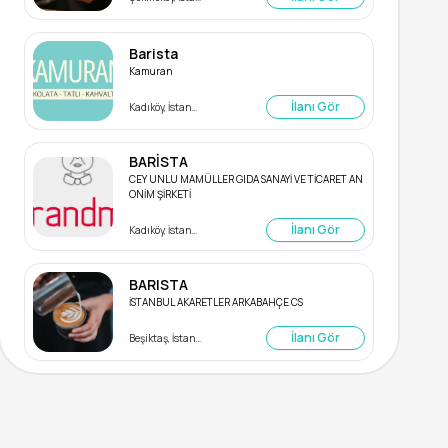
Barista
Kamuran
İlanı Gör
Kadıköy, İstanbul
BARİSTA
CEY UNLU MAMÜLLER GIDA SANAYİ VE TİCARET AN
ONİM ŞİRKETİ
İlanı Gör
Kadıköy, İstanbul
BARISTA
İSTANBUL AKARETLER ARKABAHÇE CS
İlanı Gör
Beşiktaş, İstanbul