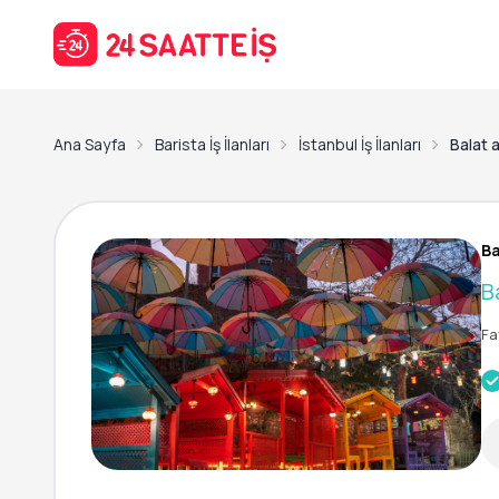
Ana Sayfa
Barista İş İlanları
İstanbul İş İlanları
Balat 
Ba
B
Fa