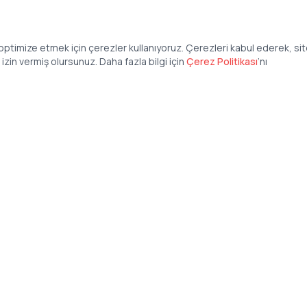
ptimize etmek için çerezler kullanıyoruz. Çerezleri kabul ederek, si
zin vermiş olursunuz. Daha fazla bilgi için
Çerez Politikası
’
nı
Şirket
Anasayfa
İş İlanları
Şirketler İçin
Şirket Giriş
50 840 57 48
Şirket Kayıt
tteis.com