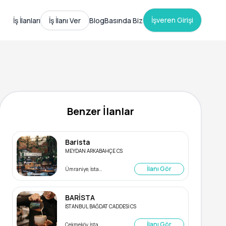
İşveren Girişi
İş İlanları
İş İlanı Ver
Blog
Basında Biz
Benzer İlanlar
Barista
MEYDAN ARKABAHÇE CS
İlanı Gör
Ümraniye, İstanbul
BARİSTA
İSTANBUL BAĞDAT CADDESİ CS
İlanı Gör
Çekmeköy, İstanbul