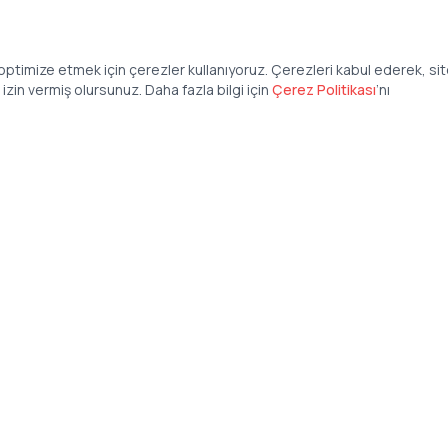
ptimize etmek için çerezler kullanıyoruz. Çerezleri kabul ederek, si
zin vermiş olursunuz. Daha fazla bilgi için
Çerez Politikası
’
nı
Şirket
Anasayfa
İş İlanları
Şirketler İçin
Şirket Giriş
50 840 57 48
Şirket Kayıt
tteis.com