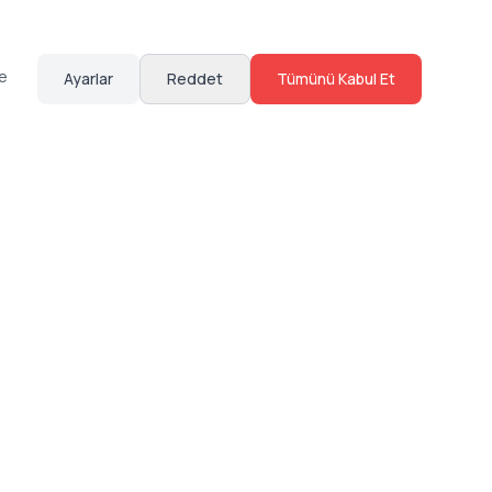
te
Ayarlar
Reddet
Tümünü Kabul Et
Hakkımızda
Sosyal Medya
Bize Ulaş
Instagram
Sıkça Sorulan Sorular
Facebook
Sözleşmeler
X (Twitter)
Linkedin
Youtube