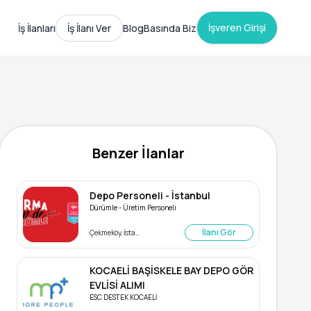
İşveren Girişi
İş İlanları
İş İlanı Ver
Blog
Basında Biz
Benzer İlanlar
Depo Personeli - İstanbul
Dürümle - Üretim Personeli
İlanı Gör
Çekmeköy, İstanbul
KOCAELİ BAŞİSKELE BAY DEPO GÖR
EVLİSİ ALIMI
ESC DESTEK KOCAELİ