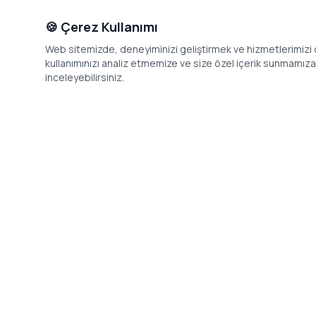
🍪 Çerez Kullanımı
Web sitemizde, deneyiminizi geliştirmek ve hizmetlerimizi o
kullanımınızı analiz etmemize ve size özel içerik sunmamıza i
inceleyebilirsiniz.
İletişim
Adres: Levazım, Korukent Sitesi, Koru
Telefon: 08
Sokak No:30 Daire:5, 34340
dev@24saa