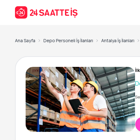
Ana Sayfa
Depo Personeli İş İlanları
Antalya İş İlanları
İl
D
Se