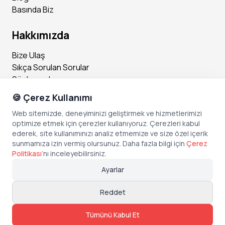
e getirmek,
Basında Biz
Karşılaşılan operasyonel aksaklıklara çözüm bulmak,
Ürünlerin kalite standartlarına uygunluğunu denetlemek,
Çalışma süresince fiziksel olarak aktif kalmak (yürümek, ay
Hakkımızda
akta durmak, eğilmek, uzanmak vb.),
20 kilograma kadar olan kutu ve ürünleri güvenli şekilde kal
Bize Ulaş
dırmak ve taşımak,
Sıkça Sorulan Sorular
Belirlenen iş güvenliği, kalite ve üretim prosedürlerine titizli
Sözleşmeler
kle uymak.
🍪 Çerez Kullanımı
Sosyal Medya
Adecco, İşkur'un denetiminde 10.11.2022 tarihli 554 No'lu lis
Web sitemizde, deneyiminizi geliştirmek ve hizmetlerimizi
ans sahibi özel istihdam bürosudur.
optimize etmek için çerezler kullanıyoruz. Çerezleri kabul
Instagram
ederek, site kullanımınızı analiz etmemize ve size özel içerik
Facebook
sunmamıza izin vermiş olursunuz. Daha fazla bilgi için
Çerez
X (Twitter)
Politikası
’
nı inceleyebilirsiniz.
Linkedin
Ayarlar
Youtube
TikTok
Reddet
Tümünü Kabul Et
Copyright © Bonded Technologies Inc.