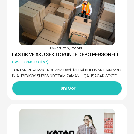
Eyüpsultan, İstanbul
LASTİK VE AKÜ SEKTÖRÜNDE DEPO PERSONELİ
DRS TEKNOLOJİ A.Ş
TOPTAN VE PERAKENDE ANA BAYİLİKLERİ BULUNAN FİRMAMIZ
IN ALİBEYKÖY ŞUBESİNDE TAM ZAMANLI ÇALIŞACAK SEKTÖR
DENEYİMLİ DEPO PERSONELİ ARIYORUZ.
MAAŞ + YOL + YEMEK
İlanı Gör