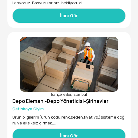
i arıyoruz. Başvurularınızı bekliyoruz!
İlanı Gör
Bahçelievler, İstanbul
Depo Elemanı-Depo Yöneticisi-Şirinevler
Çetinkaya Giyim
Ürün bilgilerini(ürün kodu,renk,beden,fiyat vb.)sisteme doğ
ru ve eksiksiz girmek.
Ürün stok ve stok bilgilerini güncellemek.
İlanı Gör