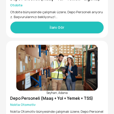
Otobite
Otobite bünyesinde çalışmak üzere, Depo Personeli arıyoru
z. Başvurularınızı bekliyoruz!
• 20 - 40 yaş aralığında
• Erkek adaylar
İlanı Gör
• AKTİF ARAÇ KULLABİLEN(ARAÇ
Seyhan, Adana
Depo Personeli (Maaş + Yol + Yemek + TSS)
Nokta Otomotiv
Nokta Otomotiv bünyesinde çalışmak üzere, Depo Personel