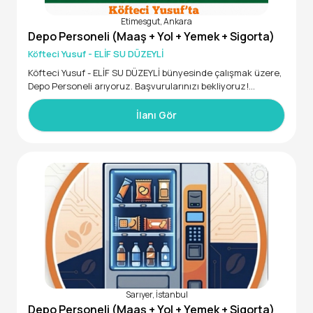
Etimesgut, Ankara
İstenen Yetenek ve Uzmanlıklar
Depo Personeli (Maaş + Yol + Yemek + Sigorta)
• En az lise mezunu
• Tercihen Mağazacılık sektöründe DEPO/STOK KONTROL d
Köfteci Yusuf - ELİF SU DÜZEYLİ
eneyimi olan
Köfteci Yusuf - ELİF SU DÜZEYLİ bünyesinde çalışmak üzere,
• Tercihen NEBİM WINNER programını kullanabilen
Depo Personeli arıyoruz. Başvurularınızı bekliyoruz!
• Ürün giriş/çıkış hareketlerini sistem üzerinde yapabilecek
• 18 - 45 yaş aralığında
• Ürün kabul, stok sayım konularında tecrübeli
İlanı Gör
• Ekip çalışmasına yatkın
• İletişimi güçlü, insan ilişkilerinde başarılı
Sarıyer, İstanbul
Depo Personeli (Maaş + Yol + Yemek + Sigorta)