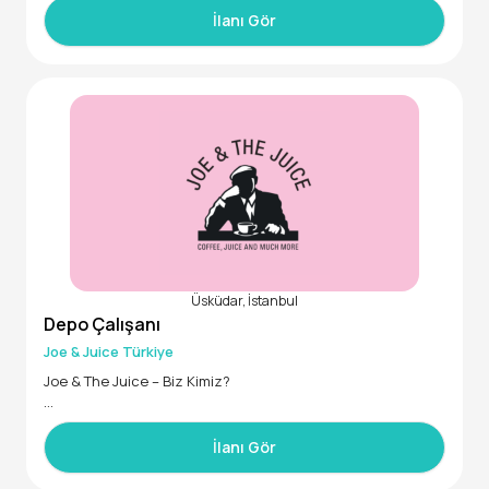
• ÖZEL SAĞLIK SİGORTASI
İlanı Gör
• AYLIK GIDA YARDIMI
• BOL ÇEŞİTLİ ÖĞLE YEMEĞİ
• TÜM İLÇELERE SERVİS/YOL ÜCRETİ
• DOĞUM GÜNLERİNDE 2.500 TL HEDİYE ÇEKİ
• SGK
•BAYRAM PRİMİ
ANKARA'DA BULUNAN TÜM ŞUBELERİMİZ İÇİN PERSONEL ARA
YIŞIMIZ VARDIR.
Üsküdar, İstanbul
Depo Çalışanı
Joe & Juice Türkiye
Joe & The Juice – Biz Kimiz?
2002 yılında Danimarka’da kurulan Joe & The Juice, hızlı te
mpolu ve sağlıklı yaşam tarzlarını benimseyen yeni nesil tük
İlanı Gör
eticilere hitap eden modern bir kentsel ortam sunuyor. 18 ül
kede 500’den fazla mağazada ve 4.000’den fazla çalışanıyl