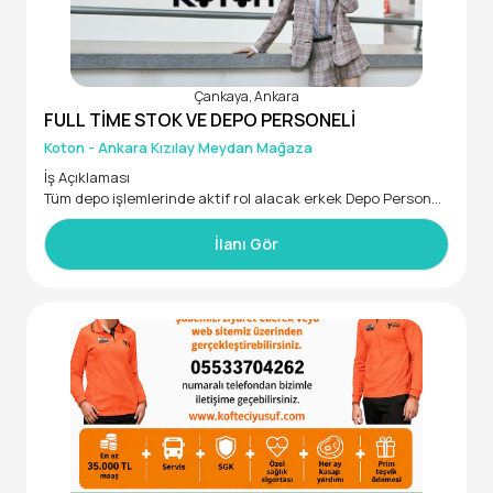
Çankaya, Ankara
FULL TİME STOK VE DEPO PERSONELİ
Koton - Ankara Kızılay Meydan Mağaza
İş Açıklaması
Tüm depo işlemlerinde aktif rol alacak erkek Depo Personeli
arıyoruz.
• Ürün giriş çıkış işlemlerini hatasız ve zamanında yapmak,
İlanı Gör
• Doğru ve eksiksiz alarmlama yapmak ve stok kayıplarını ö
nlemek,
• Pasif stok doğruluğu, reyon eksiği olmamasını sağlamak,
• Depo adreslemenin doğru olmasını sağlamak,
• Stok mutabakatı ve stoğun doğru yönetimi konusunda a
ktif olmak,
• Stok ile ilgili evrakların doğru ve düzenli olmasını sağlama
k
• Kontol alanındaki malzemelerin kontrolünü yapmakve sür
ekli çalışır durumda olmasını sağlamak,