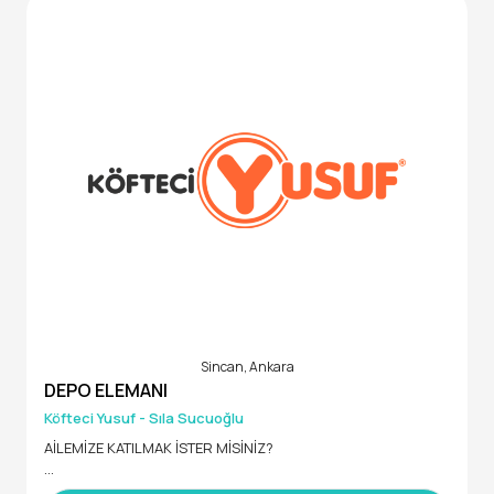
Ürünlerin sevkiyat öncesinde hazırlanması, paketlenmesi v
e yüklenmesine yardımcı olmak,
Depo içerisindeki ürünlerin düzenini sağlamak ve belirlenen
yerleşim planına uygun hareket etmek,
Amirleri tarafından verilen günlük operasyonel görevleri yer
ine getirmek,
Malzeme taşıma, yükleme ve boşaltma faaliyetlerini güvenli
bir şekilde gerçekleştirmek.
Aranan Nitelikler
En az ilköğretim veya lise mezunu,
Takım çalışmasına yatkın,
Fiziksel çalışma koşullarına uyum sağlayabilecek,
Sorumluluk sahibi ve disiplinli,
Çatalca bölgesinde ikamet eden,
Yoğun çalışma düzenine uyum sağlayabilecek.
Sincan, Ankara
DEPO ELEMANI
Köfteci Yusuf - Sıla Sucuoğlu
AİLEMİZE KATILMAK İSTER MİSİNİZ?
• 37.422TL GİRİŞ MAAŞI