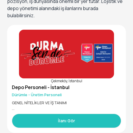
pozisyon, iş dünyasında önemli bir yer tutar. Lojistik ve
depo yönetimi alanındaki iş ilanlarını burada
bulabilirsiniz.
Çekmeköy, İstanbul
Depo Personeli - İstanbul
Dürümle - Üretim Personeli
GENEL NİTELİKLER VE İŞ TANIMI
Türkiye’nin en hızlı büyüyen zincir restoran markalarından b
iri olan Dürümle’nin İstanbul Çekmeköy Sırapınar Mahalles
İlanı Gör
i'nde faaliyet gösteren üretim tesisinde görevlendirilmek ü
zere "Depo Personeli" arayışımız bulunmaktadır.