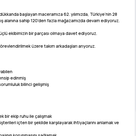
r dükkanda başlayan maceramıza 62. yılımızda, Türkiye’nin 28
satış alanına sahip 120’den fazla mağazamızda devam ediyoruz.
 güçlü ekibimizin bir parçası olmaya davet ediyoruz.
revlendirilmek üzere takım arkadaşları arıyoruz.
abilen
rensip edinmiş
 sorumluluk bilinci gelişmiş
k bir ekip ruhu ile çalışmak
erileri içten bir şekilde karşılayarak ihtiyaçlarını anlamak ve
majının korunmasını sağlamak