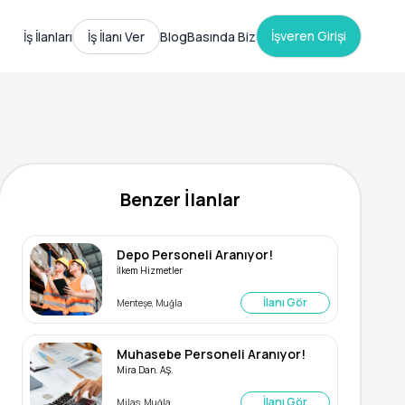
İşveren Girişi
İş İlanları
İş İlanı Ver
Blog
Basında Biz
Benzer İlanlar
Depo Personeli Aranıyor!
İlkem Hizmetler
İlanı Gör
Menteşe, Muğla
Muhasebe Personeli Aranıyor!
Mira Dan. AŞ.
İlanı Gör
Milas, Muğla