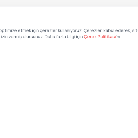
ptimize etmek için çerezler kullanıyoruz. Çerezleri kabul ederek, si
zin vermiş olursunuz. Daha fazla bilgi için
Çerez Politikası
’
nı
Şirket
Anasayfa
İş İlanları
Şirketler İçin
Şirket Giriş
50 840 57 48