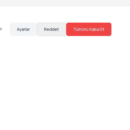
te
Ayarlar
Reddet
Tümünü Kabul Et
Hakkımızda
Sosyal Medya
Bize Ulaş
Instagram
Sıkça Sorulan Sorular
Facebook
Sözleşmeler
X (Twitter)
Linkedin