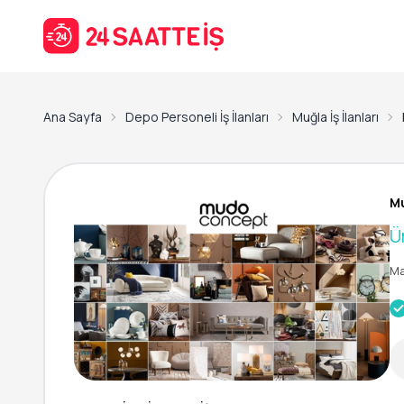
Ana Sayfa
Depo Personeli İş İlanları
Muğla İş İlanları
Mu
Ü
Ma