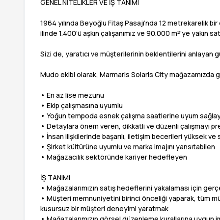
GENEL NİTELİKLER VE İŞ TANIMI
1964 yılında Beyoğlu Fitaş Pasajı’nda 12 metrekarelik bi
ilinde 1.400’ü aşkın çalışanımız ve 90.000 m²’ye yakın 
Sizi de, yaratıcı ve müşterilerinin beklentilerini anlayan
Mudo ekibi olarak, Marmaris Solaris City mağazamızda gö
• En az lise mezunu
• Ekip çalışmasına uyumlu
• Yoğun tempoda esnek çalışma saatlerine uyum sağlay
• Detaylara önem veren, dikkatli ve düzenli çalışmayı p
• İnsan ilişkilerinde başarılı, iletişim becerileri yüksek ve
• Şirket kültürüne uyumlu ve marka imajını yansıtabilen
• Mağazacılık sektöründe kariyer hedefleyen
İŞ TANIMI
• Mağazalarımızın satış hedeflerini yakalaması için gerçe
• Müşteri memnuniyetini birinci önceliği yaparak, tüm müşt
kusursuz bir müşteri deneyimi yaratmak
• Mağazalarımızın görsel düzenleme kurallarına uygun i