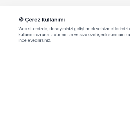
🍪 Çerez Kullanımı
Web sitemizde, deneyiminizi geliştirmek ve hizmetlerimizi o
kullanımınızı analiz etmemize ve size özel içerik sunmamıza i
inceleyebilirsiniz.
İletişim
Adres: Levazım, Korukent Sitesi, Koru
Telefon: 08