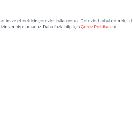
ptimize etmek için çerezler kullanıyoruz. Çerezleri kabul ederek, si
zin vermiş olursunuz. Daha fazla bilgi için
Çerez Politikası
’
nı
Şirket
Anasayfa
İş İlanları
Şirketler İçin
Şirket Giriş
50 840 57 48
Şirket Kayıt
tteis.com