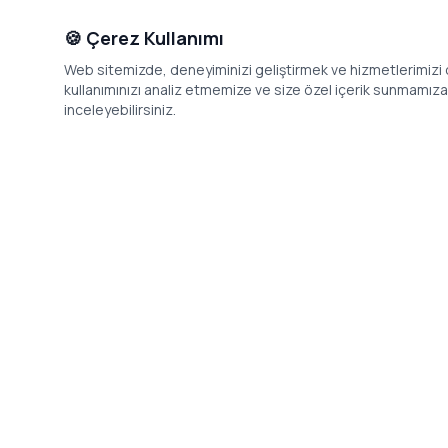
🍪 Çerez Kullanımı
Web sitemizde, deneyiminizi geliştirmek ve hizmetlerimizi o
kullanımınızı analiz etmemize ve size özel içerik sunmamıza i
inceleyebilirsiniz.
İletişim
Adres: Levazım, Korukent Sitesi, Koru
Telefon: 08
Sokak No:30 Daire:5, 34340
dev@24saa