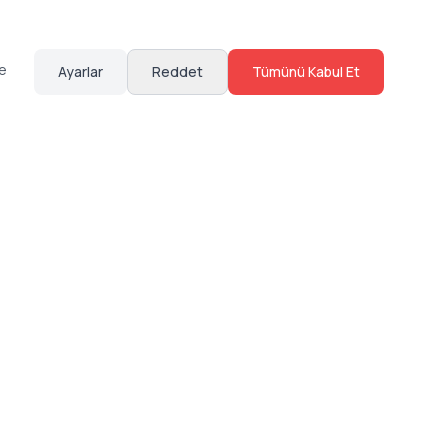
te
Ayarlar
Reddet
Tümünü Kabul Et
Hakkımızda
Sosyal Medya
Bize Ulaş
Instagram
Sıkça Sorulan Sorular
Facebook
Sözleşmeler
X (Twitter)
Linkedin
Youtube