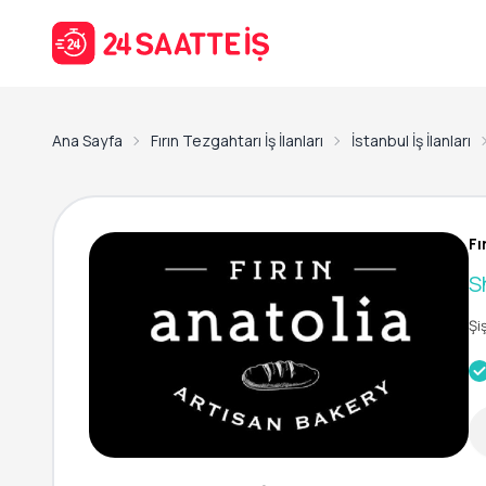
Ana Sayfa
Fırın Tezgahtarı İş İlanları
İstanbul İş İlanları
Fı
S
Şi