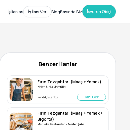
İşveren Girişi
İş İlanları
İş İlanı Ver
Blog
Basında Biz
Benzer İlanlar
Fırın Tezgahtarı (Maaş + Yemek)
Nokta Unlu Mamülleri
İlanı Gör
Pendik, İstanbul
Fırın Tezgahtarı (Maaş + Yemek +
Sigorta)
Merhaba Pastaneleri / Merter Şube