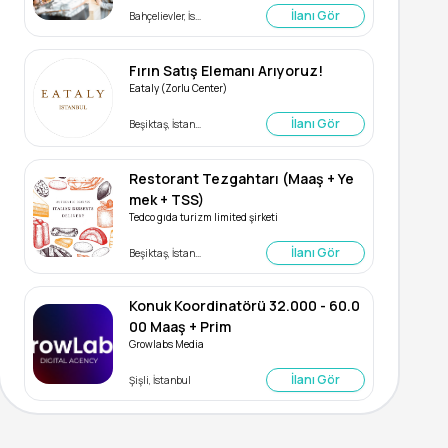
İlanı Gör
Bahçelievler, İstanbul
Fırın Satış Elemanı Arıyoruz!
Eataly (Zorlu Center)
İlanı Gör
Beşiktaş, İstanbul
Restorant Tezgahtarı (Maaş + Ye
mek + TSS)
Tedco gıda turizm limited şirketi
İlanı Gör
Beşiktaş, İstanbul
Konuk Koordinatörü 32.000 - 60.0
00 Maaş + Prim
Growlabs Media
İlanı Gör
Şişli, İstanbul