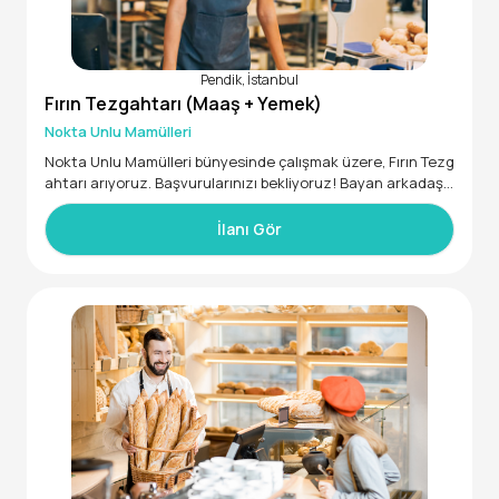
Pendik, İstanbul
Fırın Tezgahtarı (Maaş + Yemek)
Nokta Unlu Mamülleri
Nokta Unlu Mamülleri bünyesinde çalışmak üzere, Fırın Tezg
ahtarı arıyoruz. Başvurularınızı bekliyoruz! Bayan arkadaşl
ar
• En az 2 ay deneyimli
İlanı Gör
• 22 - 40 yaş aralığında
Calışma durumu 2 vardiya
Sabah 08. 17.00
Öglen 13. 22.00