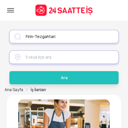
Ara
Ana Sayfa
İş İlanları