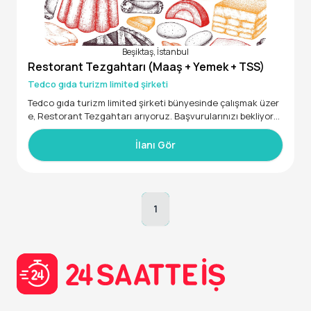
· Ürünlerin misafirlere tanıtımı, ürünlerle ilgili yönlendirme y
apılarak satış yapılması
· Reyondaki ürünlerin takibi, düzenlenmesi, fiyat – ürün eşle
Beşiktaş, İstanbul
şmelerinin kontrolü ve stok takibi
Restorant Tezgahtarı (Maaş + Yemek + TSS)
Tedco gıda turizm limited şirketi
Tedco gıda turizm limited şirketi bünyesinde çalışmak üzer
e, Restorant Tezgahtarı arıyoruz. Başvurularınızı bekliyoru
z!
İlanı Gör
1