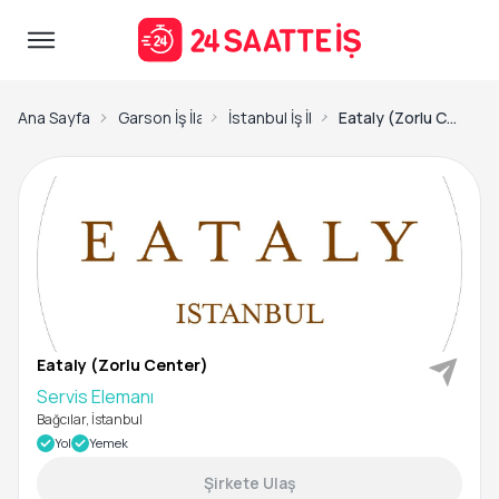
Ana Sayfa
Garson İş İlanları
İstanbul İş İlanları
Eataly (Zorlu Center)-Servis Elemanı
Eataly (Zorlu Center)
Servis Elemanı
Bağcılar, İstanbul
Yol
Yemek
Şirkete Ulaş