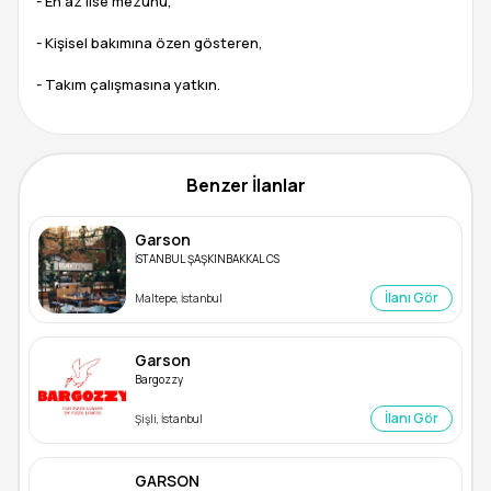
- En az lise mezunu,
- Kişisel bakımına özen gösteren,
- Takım çalışmasına yatkın.
Benzer İlanlar
Garson
İSTANBUL ŞAŞKINBAKKAL CS
İlanı Gör
Maltepe, İstanbul
Garson
Bargozzy
İlanı Gör
Şişli, İstanbul
GARSON