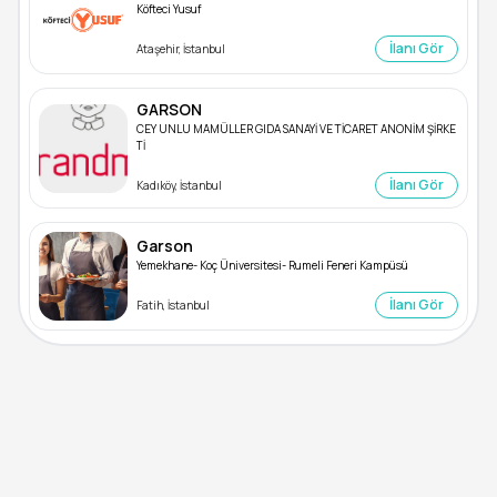
Köfteci Yusuf
İlanı Gör
Ataşehir, İstanbul
GARSON
CEY UNLU MAMÜLLER GIDA SANAYİ VE TİCARET ANONİM ŞİRKE
Tİ
İlanı Gör
Kadıköy, İstanbul
Garson
Yemekhane- Koç Üniversitesi- Rumeli Feneri Kampüsü
İlanı Gör
Fatih, İstanbul