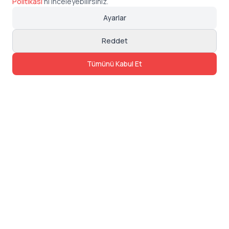
Politikası
’
nı inceleyebilirsiniz.
Ayarlar
Reddet
Tümünü Kabul Et
İletişim
Adres: Levazım, Korukent Sitesi, Koru
Sokak No:30 Daire:5, 34340