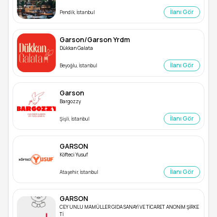
İlanı Gör
Pendik, İstanbul
Garson/Garson Yrdm
Dükkan Galata
İlanı Gör
Beyoğlu, İstanbul
Garson
Bargozzy
İlanı Gör
Şişli, İstanbul
GARSON
Köfteci Yusuf
İlanı Gör
Ataşehir, İstanbul
GARSON
CEY UNLU MAMÜLLER GIDA SANAYİ VE TİCARET ANONİM ŞİRKE
Tİ