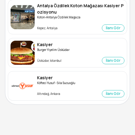
Antalya Özdilek Koton Mağazası Kasiyer P
ozisyonu
Koton-Antalya Özdilek Mağaza
İlanı Gör
Kepez, Antalya
Kasiyer
Burger Yiyelim Üsküdar
İlanı Gör
Üsküdar, İstanbul
Kasiyer
Köfteci Yusuf - Sıla Sucuoğlu
İlanı Gör
Altındağ, Ankara