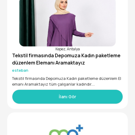
Kepez, Antalya
Tekstil firmasında Depomuza Kadın paketleme
düzenlem Elemanı Aramaktayız
esteban
Tekstil firmasında Depomuza Kadın paketleme düzenlem El
emanı Aramaktayız tüm çalışanlar kadındır.
Antalya/Kepez
İlanı Gör
Habibler mahallesinde Ramara Düğün salonu yakınında iş y
erimiz.
Tel; 0551 561 00 15 Arayabilir yada whatsaptan mesaj yazab
ilirsiniz.