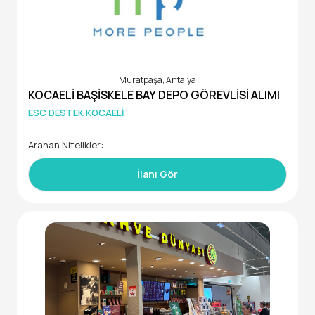
Çalışma şartları; Askeri ücret + Sigorta + Yemek.
Muratpaşa, Antalya
KOCAELİ BAŞİSKELE BAY DEPO GÖREVLİSİ ALIMI
ESC DESTEK KOCAELİ
Aranan Nitelikler:
* 18–45 yaş aralığında
* Adli sicil kaydı temiz
İlanı Gör
* Çalışmaya engel herhangi bir sağlık sorunu bulunmayan
* En az lise mezunu
* Askerlik görevini tamamlamış
Çalışma Lokasyonu: *Kocaeli / Başiskele*
Çalışma Sistemi:
* Vardiyalı çalışma
* 16:00 – 00:00
* 00:00 – 08:00