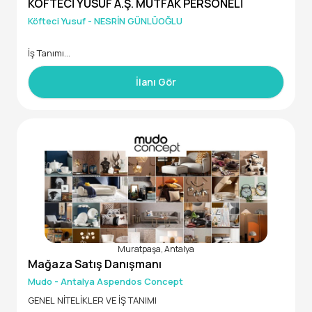
KÖFTECİ YUSUF A.Ş. MUTFAK PERSONELİ
Köfteci Yusuf - NESRİN GÜNLÜOĞLU
İş Tanımı
Türkiye çapında 300'e yakın şubesi bulunan Köfteci Yusuf A.
İlanı Gör
Ş.’nin ANTALYA/KAŞ'da bulunan şubesi için bay/bayan deneyi
mli veya yetiştirilmek üzere Mutfak personelleri alımı yapıla
caktır.
Şubemiz yaz-kış daimi açıktır.
SGK+ TİP + KASAP ERZAK YARDIMI+ YEMEK + ÖZEL SAĞLIK SİG
ORTASI sistemi mevcuttur. Ayrıca doğum günlerinde 2.500 T
L'lik FLO hediye çeki verilmektedir.
Muratpaşa, Antalya
Mağaza Satış Danışmanı
Mudo - Antalya Aspendos Concept
GENEL NİTELİKLER VE İŞ TANIMI