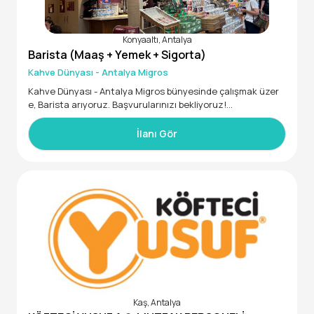
Haklar ve Ücret:
* 33.000 TL maaş
Konyaaltı, Antalya
* 2.000 TL devam primi
Barista (Maaş + Yemek + Sigorta)
* 14.300 TL yemek kartı (yemekhane yoktur)
* Servis imkânı
Kahve Dünyası - Antalya Migros
* SGK (sigorta)
Kahve Dünyası - Antalya Migros bünyesinde çalışmak üzer
e, Barista arıyoruz. Başvurularınızı bekliyoruz!
Servis Lokasyonları: İzmit, Köfrez, Başiskele, Karamürsel, D
• En az Lise mezunu
erince, Gölcük (Genel Servis Hatları E5 Üzerindedir)
İlanı Gör
İletişim: Ahmet Bey – 0552 434 86 88
Kaş, Antalya