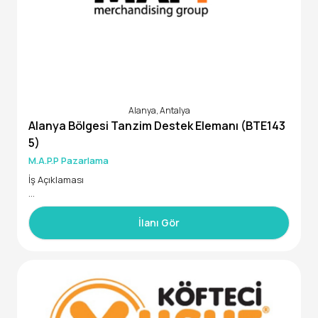
Alanya, Antalya
Alanya Bölgesi Tanzim Destek Elemanı (BTE143
5)
M.A.P.P Pazarlama
İş Açıklaması
Market, Bakkal ve Benzin İstasyonu gibi mağazalarda, hizm
et verdiğimiz uluslararası bir FMCG firmasının ürünlerinin st
İlanı Gör
ok ve dizilim kontrolünü yapacak, perakendeciye ürünler h
akkında bilgi verecek, dönemsel çalışabilecek "Tanzim Dest
ek Elemanı" arıyoruz.
İstenen Yetenek ve Uzmanlıklar
Kişisel görünümüne önem veren, iletişimi güçlü,18-35 yaş ar