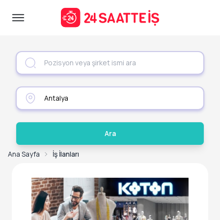
Ara
Ana Sayfa
İş İlanları