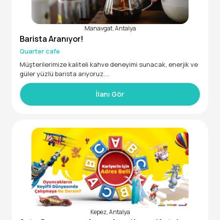
Aranan Nitelikler:
-Tercihen kasiyer veya satış deneyimi
Manavgat, Antalya
Barista Aranıyor!
-İletişim becerisi yüksek ve güler yüzlü
Quarter cafe
-Dikkatli, sorumluluk sahibi ve güvenilir
Müşterilerimize kaliteli kahve deneyimi sunacak, enerjik ve
güler yüzlü barista arıyoruz.
Sorumluluklar:
İlanı Gör
-Kahve ve içecekleri doğru tariflere göre hazırlamak
-Müşterilere servis yapmak ve siparişleri almak
-Malzeme ve ekipman stoklarını takip etmek
-Temizlik ve hijyen kurallarına uymak
Kepez, Antalya