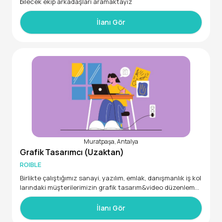
bilecek ekip arkadaşları aramaktayız
İlanı Gör
Muratpaşa, Antalya
Grafik Tasarımcı (Uzaktan)
ROIBLE
Birlikte çalıştığımız sanayi, yazılım, emlak, danışmanlık iş kol
larındaki müşterilerimizin grafik tasarım&video düzenleme i
htiyaçları için destek verecek yarı zamanlı bir "Ticari İçerik T
asarımcısı" ekip arkadaşı arıyoruz.
İlanı Gör