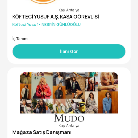
Kaş, Antalya
KÖFTECİ YUSUF A.Ş. KASA GÖREVLİSİ
Köfteci Yusuf - NESRİN GÜNLÜOĞLU
İş Tanımı
Türkiye çapında 300'e yakın şubesi bulunan Köfteci Yusuf A.
İlanı Gör
Ş.’nin ANTALYA/KAŞ'da bulunan şubesi için bayan deneyimli v
eya yetiştirilmek üzere Kasa Görevlisi alımı yapılacaktır.
Şubemiz yaz-kış daimi açıktır.
SGK+ TİP + KASAP ERZAK YARDIMI +YEMEK + ÖZEL SAĞLIK SİG
ORTASI sistemi mevcuttur. Ayrıca doğum günlerinde 2.500 T
L'lik FLO hediye çeki verilmektedir.
Kaş, Antalya
Mağaza Satış Danışmanı