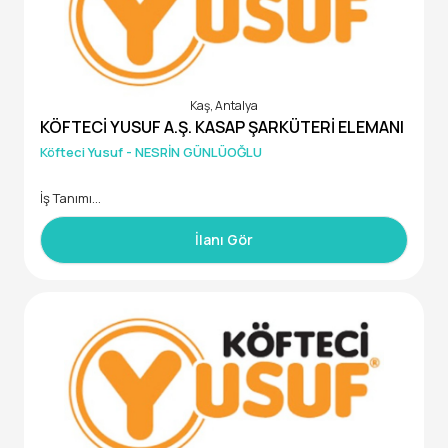
alığında, en az lise mezunu veya üniversite öğrencisi adayl
arın başvurularını bekliyoruz.
Kaş, Antalya
KÖFTECİ YUSUF A.Ş. KASAP ŞARKÜTERİ ELEMANI
Köfteci Yusuf - NESRİN GÜNLÜOĞLU
İş Tanımı
Türkiye çapında 300'e yakın şubesi bulunan Köfteci Yusuf A.
İlanı Gör
Ş.’nin ANTALYA/KAŞ şubesi için bay/bayan deneyimli veya ye
tiştirilmek üzere Kasap Şarküteri personelleri alımı yapılaca
ktır.
Şubemiz yaz-kış daimi açıktır.
SGK+ TİP + KASAP ERZAK YARDIMI +YEMEK + ÖZEL SAĞLIK SİG
ORTASI sistemi mevcuttur. Ayrıca doğum günlerinde 2.500 T
L'lik FLO hediye çeki verilmektedir.