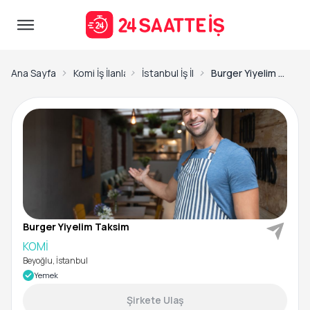
Ana Sayfa
Komi İş İlanları
İstanbul İş İlanları
Burger Yiyelim Taksim-KOMİ
Burger Yiyelim Taksim
KOMİ
Beyoğlu, İstanbul
Yemek
Şirkete Ulaş