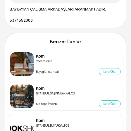
BAY BAYAN ÇALIŞMA ARKADAŞLARI ARANMAKTADIR.
5374552303
Benzer İlanlar
Komi
Oses Gurme
İlanı Gör
Beyoğlu, İstanbul
Komi
İSTANBUL ŞAŞKINBAKKAL CS
İlanı Gör
Maltepe, İstanbul
Komi
İSTANBUL BÜYÜKYALI CS