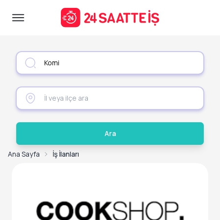
Ara
Ana Sayfa
İş İlanları