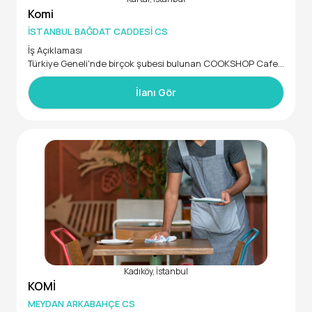
Komi
İSTANBUL BAĞDAT CADDESİ CS
İş Açıklaması
Türkiye Geneli'nde birçok şubesi bulunan COOKSHOP Cafe
Restaurant zincirinin CADDEBOSTAN şubemizde görevlendi
rilmek üzere RUNNER /Komi takım arkadaşları arıyoruz.
İlanı Gör
İstenen Yetenek ve Uzmanlıklar
Mesleki ve kişisel gelişime önem veren,
Dikkatli, temiz, bakımlı, titiz ve düzenli,
F&B sektöründe kariyer hedefleyen,
Kurumsal yapıda çalışmaya uygun,
Ekip çalışmasına uygun hareket eden,
Kadıköy, İstanbul
KOMİ
MEYDAN ARKABAHÇE CS