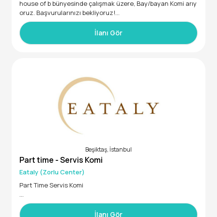
house of b bünyesinde çalışmak üzere, Bay/bayan Komi arıy
oruz. Başvurularınızı bekliyoruz!
Görüşmeler yüzyüze olucaktır
İlanı Gör
Beşiktaş, İstanbul
Part time - Servis Komi
Eataly (Zorlu Center)
Part Time Servis Komi
Ders programına uyumlu, gerçek bir saha deneyimi ve güçlü
bir ekip…
İlanı Gör