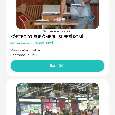
Sancaktepe, İstanbul
KÖFTECİ YUSUF ÖMERLİ ŞUBESİ KOMİ
Köfteci Yusuf - SERPİL EKŞİ
Maaş ve Yan Haklar:
Net maaş: 39.123
Yemek + Servis
Özel Sağlık Sigortası (2 ay deneme süresi sonrasında)
İlanı Gör
Aylık gıda yardımı
Doğum günlerinde 2.500 TL hediye çeki
Performansa bağlı zam imkânı
Çalışma Düzeni:
3 vardiya sistemi (günde 9 saat + 1 saat yemek molası)
07:45 / 18:00
13:45 / 00:00
00:00 / 10:00 (gece vardiyası da vardır)
Haftada 1 gün izin
Vardiya zorunludur