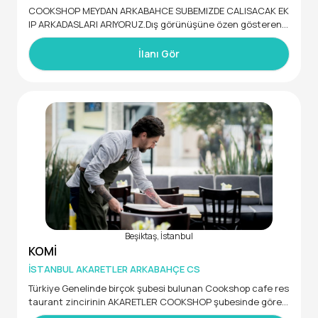
COOKSHOP MEYDAN ARKABAHCE SUBEMIZDE CALISACAK EK
IP ARKADASLARI ARIYORUZ.Dış görünüşüne özen gösteren,
vardiya saatlerine riayet eden, esnek çalışma saatlerine uy
İlanı Gör
Beşiktaş, İstanbul
KOMİ
İSTANBUL AKARETLER ARKABAHÇE CS
Türkiye Genelinde birçok şubesi bulunan Cookshop cafe res
taurant zincirinin AKARETLER COOKSHOP şubesinde görevl
endirilmek üzere Komi takım arkadaşları aramaktayız