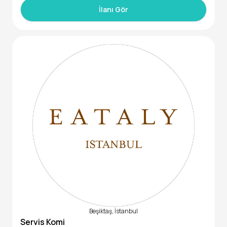
İlanı Gör
•Misafir memnuniyeti odaklı,
•Ekip çalışmasına uygun hareket eden
•Güleryüzlü, enerjik ve sabırlı
•Kurumsal yapıda çalışmaya uygun
•FB sektöründe kariyer hedefi olan
Beşiktaş, İstanbul
Servis Komi