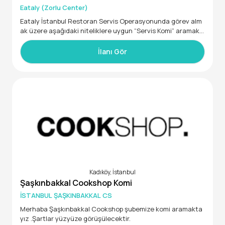
Eataly (Zorlu Center)
Eataly İstanbul Restoran Servis Operasyonunda görev alm
ak üzere aşağıdaki niteliklere uygun “Servis Komi” aramakt
ayız.
İlanı Gör
-En az lise, tercihen meslek yüksek okulu mezunu,
-En az 1 yıl servis tecrübesine sahip,
-Yiyecek içecek alanında kariyer hedefi olan, öğrenmeye ve
yeniliklere açık,
-Pozitif, iletişimi kuvvetli, diksiyonu düzgün,
-Yoğun iş temposuna ve esnek çalışma saatlerine ayak uyd
urabilecek.
Kadıköy, İstanbul
Sunduğumuz imkanlar:
Şaşkınbakkal Cookshop Komi
-Haftada 2 gün izin
İSTANBUL ŞAŞKINBAKKAL CS
Merhaba Şaşkınbakkal Cookshop şubemize komi aramakta
-Özel sağlık sigortası
yız .Şartlar yüzyüze görüşülecektir.