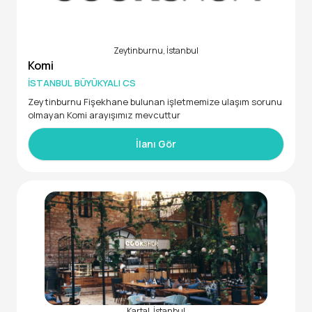
Zeytinburnu, İstanbul
Komi
İSTANBUL BÜYÜKYALI CS
Zeytinburnu Fişekhane bulunan işletmemize ulaşım sorunu
olmayan Komi arayışımız mevcuttur
İlanı Gör
Kartal, İstanbul