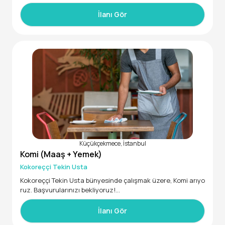
-Yol ücreti + Yemek + Tip
İlanı Gör
İŞ TANIMI
• Servis öncesi ve sonrası servis elemanına yardımcı olarak
restoran ve masaların temizlik ve düzeninin yapılması, rest
oranın servise temiz ve eksiksiz hazırlanması,
• Siparişlerin takip edilerek mutfaktan servis elemanına za
manında ve standartlara uygun şekilde ulaştırılması,
• Servis sonrası kullanımı tamamlanan malzemelerin masal
Küçükçekmece, İstanbul
Komi (Maaş + Yemek)
Kokoreççi Tekin Usta
Kokoreççi Tekin Usta bünyesinde çalışmak üzere, Komi arıyo
ruz. Başvurularınızı bekliyoruz!
• En az 6 ay deneyimli
• 18 - 25 yaş aralığında
İlanı Gör
• 30000 - 35000 maaş aralığında