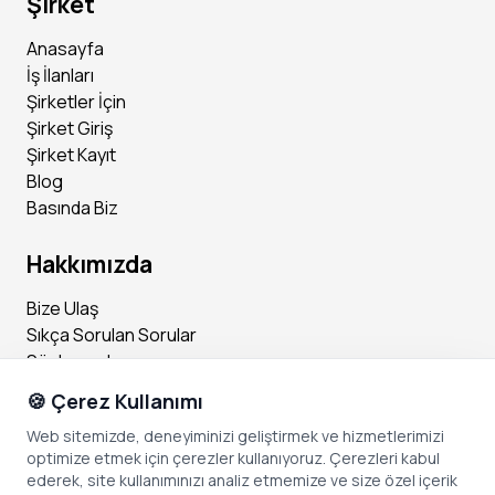
Şirket
Anasayfa
İş İlanları
Şirketler İçin
Şirket Giriş
Şirket Kayıt
Blog
Basında Biz
Hakkımızda
Bize Ulaş
Sıkça Sorulan Sorular
Sözleşmeler
🍪 Çerez Kullanımı
Sosyal Medya
Web sitemizde, deneyiminizi geliştirmek ve hizmetlerimizi
optimize etmek için çerezler kullanıyoruz. Çerezleri kabul
Instagram
ederek, site kullanımınızı analiz etmemize ve size özel içerik
Facebook