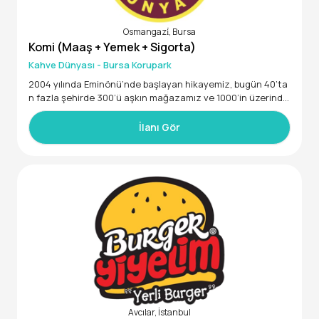
Osmangazi̇, Bursa
Komi (Maaş + Yemek + Sigorta)
Kahve Dünyası - Bursa Korupark
2004 yılında Eminönü’nde başlayan hikayemiz, bugün 40’ta
n fazla şehirde 300’ü aşkın mağazamız ve 1000’in üzerinde
satış noktamızla Türkiye’nin en geniş coğrafi yayılıma sahip
kahve zinciri olmamızı sağladı. Türkiye’nin yanı sıra İngilter
İlanı Gör
e, Romanya, Kuzey Kıbrıs Türk Cumhuriyeti, Birleşik Arap Emi
rlikleri ve Suudi Arabistan’daki mağazalarımızla kahve tutku
muzu dünyanın farklı noktalarına taşımaya devam ediyoru
z.
· Talep edilen ürünlerin Kahve Dünyası standartlarına uygun
bir şekilde hazırlanması,
· Misafirlerimizi güler yüzle karşılayarak mağazadan mutlu
ayrılmalarını sağlamak,
· Mağazanın genel görünüm, düzen ve temizliğinden sorum
lu olmak,
· Hijyen, sağlık ve güvenlik kurallarına uygun çalışmak.
GENEL NİTELİKLER
· En az Lise mezunu,
Avcılar, İstanbul
· Tercihen yiyecek-içecek sektöründe deneyimli,