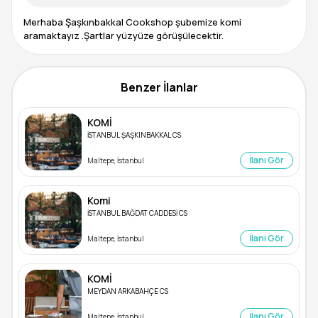
Merhaba Şaşkınbakkal Cookshop şubemize komi
aramaktayız .Şartlar yüzyüze görüşülecektir.
Benzer İlanlar
KOMİ
İSTANBUL ŞAŞKINBAKKAL CS
İlanı Gör
Maltepe, İstanbul
Komi
İSTANBUL BAĞDAT CADDESİ CS
İlanı Gör
Maltepe, İstanbul
KOMİ
MEYDAN ARKABAHÇE CS
İlanı Gör
Maltepe, İstanbul