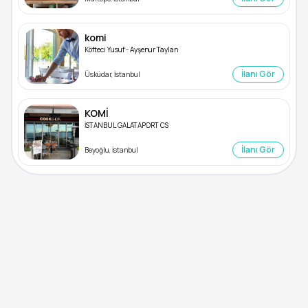
komi
Köfteci Yusuf - Ayşenur Taylan
İlanı Gör
Üsküdar, İstanbul
KOMİ
İSTANBUL GALATAPORT CS
İlanı Gör
Beyoğlu, İstanbul