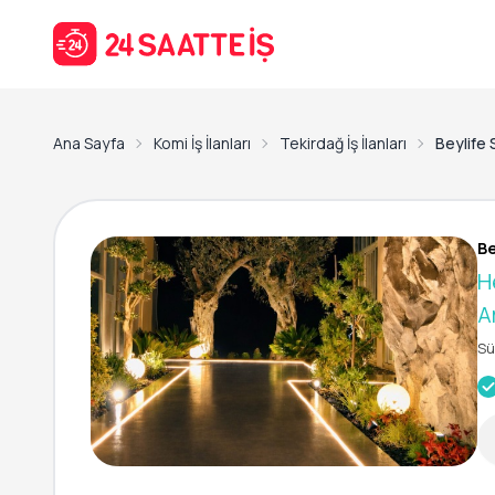
Ana Sayfa
Komi İş İlanları
Tekirdağ İş İlanları
Beylife 
Be
H
A
Sü