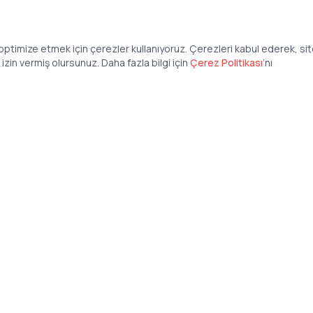
ptimize etmek için çerezler kullanıyoruz. Çerezleri kabul ederek, si
zin vermiş olursunuz. Daha fazla bilgi için
Çerez Politikası
’
nı
Şirket
Anasayfa
İş İlanları
Şirketler İçin
Şirket Giriş
50 840 57 48
Şirket Kayıt
tteis.com