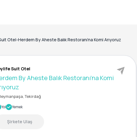
Suit Otel-Herdem By Aheste Balık Restoranı’na Komi Arıyoruz
ylife Suit Otel
erdem By Aheste Balık Restoranı’na Komi
rıyoruz
leymanpaşa, Tekirdağ
Yol
Yemek
Şirkete Ulaş