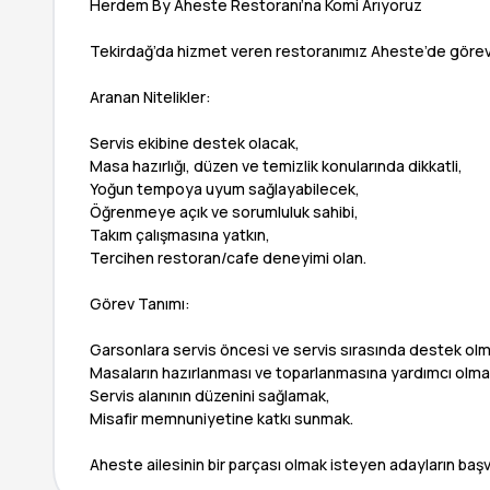
Herdem By Aheste Restoranı’na Komi Arıyoruz
Tekirdağ’da hizmet veren restoranımız Aheste’de görev 
Aranan Nitelikler:
Servis ekibine destek olacak,
Masa hazırlığı, düzen ve temizlik konularında dikkatli,
Yoğun tempoya uyum sağlayabilecek,
Öğrenmeye açık ve sorumluluk sahibi,
Takım çalışmasına yatkın,
Tercihen restoran/cafe deneyimi olan.
Görev Tanımı:
Garsonlara servis öncesi ve servis sırasında destek ol
Masaların hazırlanması ve toparlanmasına yardımcı olma
Servis alanının düzenini sağlamak,
Misafir memnuniyetine katkı sunmak.
Aheste ailesinin bir parçası olmak isteyen adayların başvu