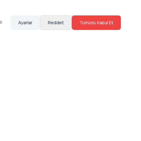
te
Ayarlar
Reddet
Tümünü Kabul Et
Hakkımızda
Sosyal Medya
Bize Ulaş
Instagram
Sıkça Sorulan Sorular
Facebook
Sözleşmeler
X (Twitter)
Linkedin
Youtube