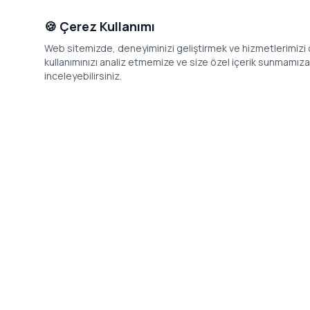
🍪 Çerez Kullanımı
Web sitemizde, deneyiminizi geliştirmek ve hizmetlerimizi o
kullanımınızı analiz etmemize ve size özel içerik sunmamıza i
inceleyebilirsiniz.
İletişim
Adres: Levazım, Korukent Sitesi, Koru
Telefon: 08
Sokak No:30 Daire:5, 34340
dev@24saa