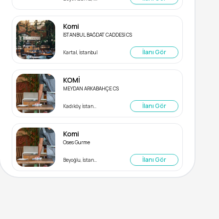
Komi
İSTANBUL BAĞDAT CADDESİ CS
İlanı Gör
Kartal, İstanbul
KOMİ
MEYDAN ARKABAHÇE CS
İlanı Gör
Kadıköy, İstanbul
Komi
Oses Gurme
İlanı Gör
Beyoğlu, İstanbul