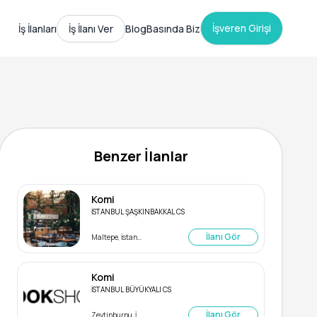
İşveren Girişi
İş İlanları
İş İlanı Ver
Blog
Basında Biz
Benzer İlanlar
Komi
İSTANBUL ŞAŞKINBAKKAL CS
İlanı Gör
Maltepe, İstanbul
Komi
İSTANBUL BÜYÜKYALI CS
İlanı Gör
Zeytinburnu, İstanbul