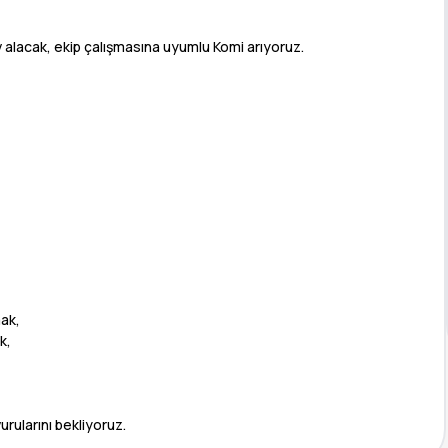
alacak, ekip çalışmasına uyumlu Komi arıyoruz.
mak,
k,
rularını bekliyoruz.