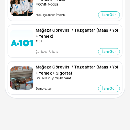
MOOVIN MOBİLE
İlanı Gör
Küçükçekmece, İstanbul
Mağaza Görevlisi / Tezgahtar (Maaş + Yol
+ Yemek)
A101
İlanı Gör
Çankaya, Ankara
Mağaza Görevlisi / Tezgahtar (Maaş + Yol
+ Yemek + Sigorta)
Gör -al Kuruyemiş Baharat
İlanı Gör
Bornova, İzmir