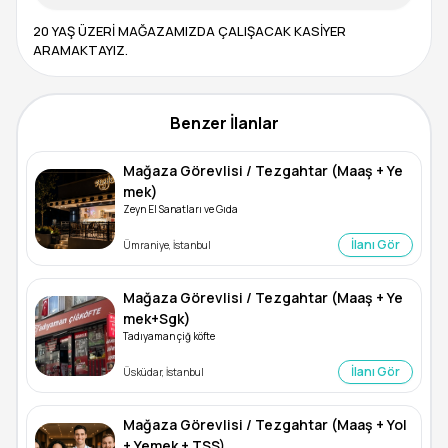
20 YAŞ ÜZERİ MAĞAZAMIZDA ÇALIŞACAK KASİYER
ARAMAKTAYIZ.
Benzer İlanlar
Mağaza Görevlisi / Tezgahtar (Maaş + Ye
mek)
Zeyn El Sanatları ve Gıda
İlanı Gör
Ümraniye, İstanbul
Mağaza Görevlisi / Tezgahtar (Maaş + Ye
mek+Sgk)
Tadıyaman çiğ köfte
İlanı Gör
Üsküdar, İstanbul
Mağaza Görevlisi / Tezgahtar (Maaş + Yol
+ Yemek + TSS)