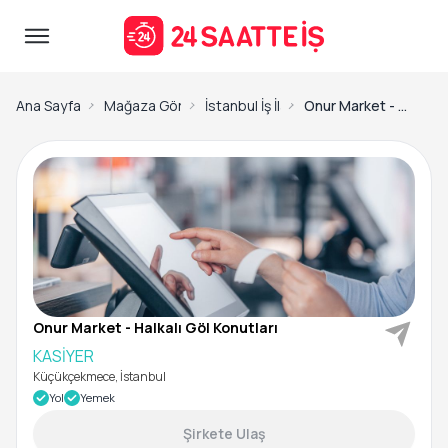
Ana Sayfa
Mağaza Görevlisi / Tezgahtar İş İlanları
İstanbul İş İlanları
Onur Market - Halkalı Göl Konutları-KASİYER
Onur Market - Halkalı Göl Konutları
KASİYER
Küçükçekmece, İstanbul
Yol
Yemek
Şirkete Ulaş