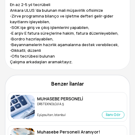
En az 2-5 yıl tecrübeli
Ankara ULUS 'da bulunan mali müşavirlik ofisimize
-Zirve programına bilanço ve işletme defteri gelir-gider
kayıtlarını işleyebilen,
-SGK işe giriş ve çıkış işlemlerini yapabilen,
-E arşiv E fatura süreçlerine hakim, fatura düzenleyebilen,
-Bordro hazırlayabilen,
-Beyannamelerin hazırlık aşamalarına destek verebilecek,
-Dikkatli, düzenli
-Ofis tecrübesi bulunan
Çalışma arkadaşları aramaktayız.
Benzer İlanlar
MUHASEBE PERSONELİ
DRS TEKNOLOJİ A.Ş
İlanı Gör
Eyüpsultan, İstanbul
Muhasebe Personeli Aranıyor!