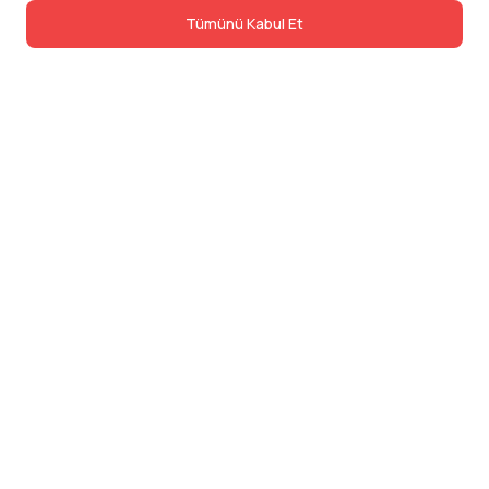
Tümünü Kabul Et
İletişim
Adres: Levazım, Korukent Sitesi, Koru
Sokak No:30 Daire:5, 34340
Beşiktaş/Istanbul
Telefon: 0850 840 57 48
dev@24saatteis.com