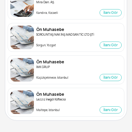
Mira Dan. AŞ.
İlanı Gör
Kandıra, Kocaeli
Ön Muhasebe
SORGUNTAŞ NAK İNŞ MAD SAN TİC LTD ŞTİ
İlanı Gör
Sorgun, Yozgat
Ön Muhasebe
İMK GRUP
İlanı Gör
Küçükçekmece, İstanbul
Ön Muhasebe
Lezziz İnegöl Köftecisi
İlanı Gör
Maltepe, İstanbul