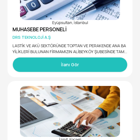
Eyüpsultan, İstanbul
MUHASEBE PERSONELİ
DRS TEKNOLOJİ A.Ş
LASTİK VE AKÜ SEKTÖRÜNDE TOPTAN VE PERAKENDE ANA BA
YİLİKLERİ BULUNAN FİRMAMIZIN ALİBEYKÖY ŞUBESİNDE TAM
ZAMANLI ÇALIŞACAK MUHASEBE PERSONELİ ARIYORUZ.
MAAŞ + YOL + YEMEK
İlanı Gör
İzmit, Kocaeli