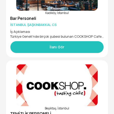
Kadıköy, İstanbul
Bar Personeli
İSTANBUL ŞAŞKINBAKKAL CS
İş Açıklaması
Türkiye Geneli'nde birçok şubesi bulunan COOKSHOP Cafe
Restaurant zincirinin Şaşkınbakkal şubemizde görevlendiril
mek üzere Barmen/Barista takım arkadaşları arıyoruz.
İlanı Gör
İstenen Yetenek ve Uzmanlıklar
Misafir Memnuniyeti odaklı,
En az 1 yıl Servis/Bar deneyimine sahip olan,
İnsan ilişkilerinde başarılı ve müşteri memnuniyetine özen g
österen,
Ekip çalışmasına uygun hareket eden,
Yoğun iş temposuna ve vardiyalı çalışma saatlerine ayak uy
durabilecek.
Takım arkadaşları aramaktayız.
Beşiktaş, İstanbul
TEMİZLİK PERSONELİ