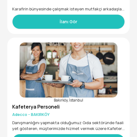
Karafirin bünyesinde çalışmak isteyen mutfakçi arkadaşlar
a ihtiyaç duymaktayız.
Mutfak tarafını bilen menemen omlet tost yumurta çeşitler
İlanı Gör
i gibi kahvaltı usulu tecrubesi olan yemek üzeri tecrubesi ol
an takım arkadaşları arıyoruz.
Ayrıca sabah açma poğaça simit tarzı ürün pişirme işini bile
n personel ihtiyacımızda bulunmaktadır.
Genel şartlar telefonda ve yüz yüze aktarılacaktır.
Tecrübe 1 yıl ve üzeri
Bakırköy, İstanbul
Kafeterya Personeli
Adecco - BAKIRKÖY
Danışmanlığını yapmakta olduğumuz Gıda sektöründe faali
yet gösteren, müşterimizde hizmet vermek üzere Kafetery
a Görevlisi arıyoruz.