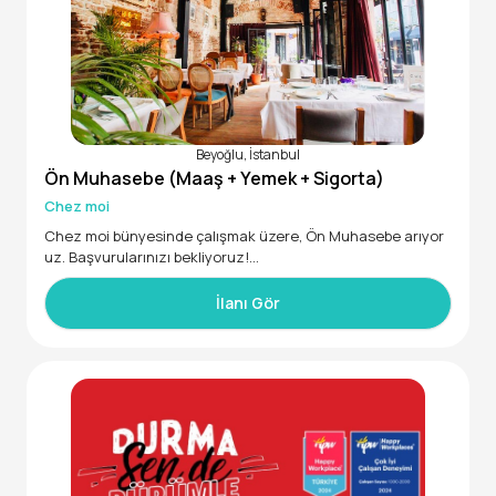
Beyoğlu, İstanbul
Ön Muhasebe (Maaş + Yemek + Sigorta)
Chez moi
Chez moi bünyesinde çalışmak üzere, Ön Muhasebe arıyor
uz. Başvurularınızı bekliyoruz!
• Fatura girişi
•Stok kontrolü
İlanı Gör
•Maliyet hesaplaması
•Excel bilgisi