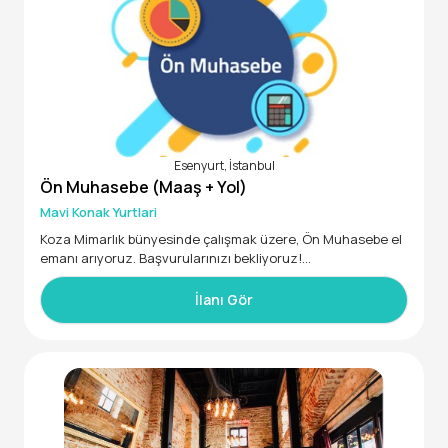
Esenyurt, İstanbul
Ön Muhasebe (Maaş + Yol)
Mavi Konak Yurtlari
Koza Mimarlık bünyesinde çalışmak üzere, Ön Muhasebe el
emanı arıyoruz. Başvurularınızı bekliyoruz!
• En az 2 yıl deneyimli
• 24 - 38 yaş aralığında
İlanı Gör
Excell’e hakim
Satınalma süteçlerine de destek olacak