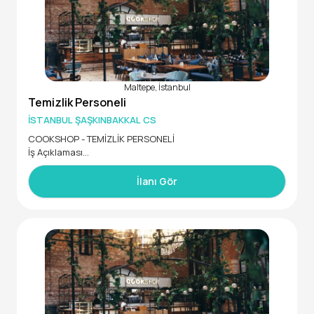
Maltepe, İstanbul
Temizlik Personeli
İSTANBUL ŞAŞKINBAKKAL CS
COOKSHOP - TEMİZLİK PERSONELİ
İş Açıklaması
Türkiye Geneli'nde birçok şubesi bulunan COOKSHOP Cafe
Restaurant zincirinin Şaşkınbakkal şubemizde görevlendiril
İlanı Gör
mek üzere Bulaşık Personeli takım arkadaşları arıyoruz.
İstenen Yetenek ve Uzmanlıklar
• En az İlköğretim mezunu,
• Takım çalışmasına yatkın,
• Hijyen kurallarına önem veren,
• Bedenen çalışmasında sakınca olmayan,
• Erkek adaylar için askerlik hizmetini tamamlamış olan,
• Vardiyalı çalışma saatlerine ayak uydurabilecek,
• Dinamik ve sorumluluk sahibi.