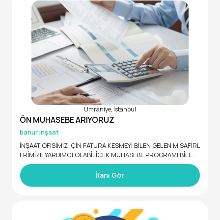
Ümraniye, İstanbul
ÖN MUHASEBE ARIYORUZ
banur inşaat
İNŞAAT OFİSİMİZ İÇİN FATURA KESMEYİ BİLEN GELEN MİSAFİRL
ERİMİZE YARDIMCI OLABİLİCEK MUHASEBE PROGRAMI BİLEN
09.00 17.00 ARASI ÇALIŞACAK BAYAN ARKADAŞ ARIYORUZ ÇO
ĞU ZAMAN OFİS BOŞ OLUR RAHAT EDER
İlanı Gör