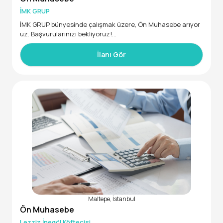
İMK GRUP
Aranan Nitelikler:
İMK GRUP bünyesinde çalışmak üzere, Ön Muhasebe arıyor
uz. Başvurularınızı bekliyoruz!
-Muhasebe veya finans alanında deneyimli
• En az Lise mezunu
• En az 1 ay deneyimli
İlanı Gör
-MS Office ve tercihen muhasebe programlarını kullanabile
n
-Dikkatli, titiz ve sorumluluk sahibi
Maltepe, İstanbul
Ön Muhasebe
Lezziz İnegöl Köftecisi