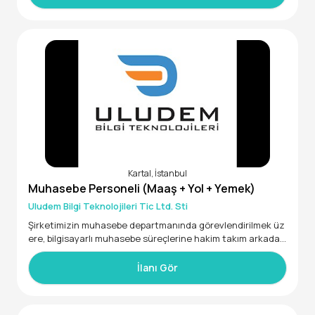
Kartal, İstanbul
Muhasebe Personeli (Maaş + Yol + Yemek)
Uludem Bilgi Teknolojileri Tic Ltd. Sti
​Şirketimizin muhasebe departmanında görevlendirilmek üz
ere, bilgisayarlı muhasebe süreçlerine hakim takım arkadaşı
arıyoruz.
​Aranan Nitelikler:
İlanı Gör
​Üniversitelerin veya liselerin ilgili bölümlerinden mezun,
​Bilgisayarlı muhasebe programlarından en az biri