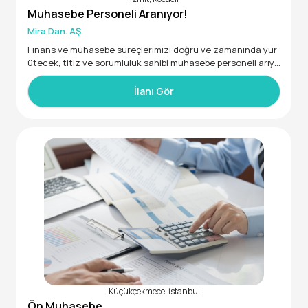
Muhasebe Personeli Aranıyor!
Mira Dan. AŞ.
Finans ve muhasebe süreçlerimizi doğru ve zamanında yür
ütecek, titiz ve sorumluluk sahibi muhasebe personeli arıyo
ruz.
Sorumluluklar:
İlanı Gör
-Fatura, fiş ve ödeme işlemlerini kaydetmek
-Gelir-gider takibini yapmak
-Banka ve kasa işlemlerini kontrol etmek
-Muhasebe kayıtlarını düzenli ve doğru tutmak
-Raporlama ve belge takibi yapmak
Küçükçekmece, İstanbul
Ön Muhasebe