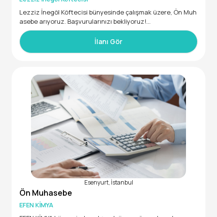
Lezziz İnegöl Köftecisi bünyesinde çalışmak üzere, Ön Muh
asebe arıyoruz. Başvurularınızı bekliyoruz!
• En az 1 yıl deneyimli
İlanı Gör
Esenyurt, İstanbul
Ön Muhasebe
EFEN KİMYA