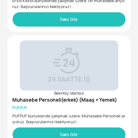
EFEN KİMYA bünyesinde çalışmak üzere, ön muhasebe arıyo
ruz. Başvurularınızı bekliyoruz!
• En az Üniversite mezunu
• En az 7 yıldan fazla deneyimli
İlanı Gör
Bakırköy, İstanbul
Muhasebe Personeli(erkek) (Maaş + Yemek)
PUFPUF
PUFPUF bünyesinde çalışmak üzere, Muhasebe Personeli ar
ıyoruz. Başvurularınızı bekliyoruz!
İlanı Gör