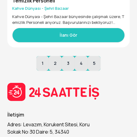
Temizlik Personeli
Kahve Dünyası - Şehri Bazaar
Kahve Dünyası - Şehri Bazaar bünyesinde çalışmak üzere, T
emizlik Personeli arıyoruz. Başvurularınızı bekliyoruz!
• En az Ortaokul mezunu
• En az 4 ay deneyimli
İlanı Gör
• 18 - 65 yaş aralığında
1
2
3
4
5
İletişim
Adres: Levazım, Korukent Sitesi, Koru
Sokak No:30 Daire:5, 34340