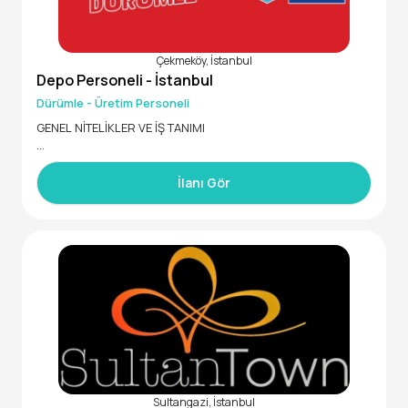
Çekmeköy, İstanbul
Depo Personeli - İstanbul
Dürümle - Üretim Personeli
GENEL NİTELİKLER VE İŞ TANIMI
Türkiye’nin en hızlı büyüyen zincir restoran markalarından b
iri olan Dürümle’nin İstanbul Çekmeköy Sırapınar Mahalles
İlanı Gör
i'nde faaliyet gösteren üretim tesisinde görevlendirilmek ü
zere "Depo Personeli" arayışımız bulunmaktadır.
2018 yılında kurulan, 2021 yılında Türkiye’nin önde gelen öze
l sermaye fonlarından Mediterra Capital bünyesine dahil ol
an Dürümle, bugün 34 şehirde 180'i aşkın restoranı ile lezze
tli ve doyurucu Türk dürümüne yenilikçi bakış açısını katara
k geniş kitlelere hitap etmektedir. Türk dürümünü sahiplene
n, Türkiye’nin lider zincir restoran markası olmayı vizyon ola
rak belirleyen Dürümle, Türk dürümünü global pazarda da ta
nıtmayı hedefleyerek büyüme yolculuğuna devam etmekte
dir.
Sultangazi, İstanbul