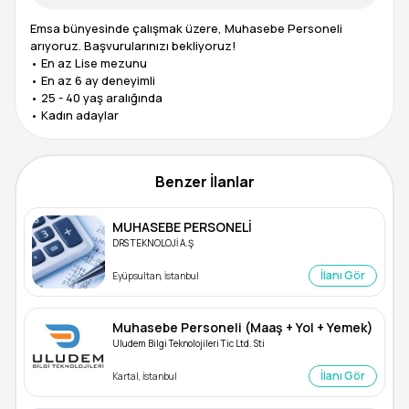
Emsa bünyesinde çalışmak üzere, Muhasebe Personeli
arıyoruz. Başvurularınızı bekliyoruz!
• En az Lise mezunu
• En az 6 ay deneyimli
• 25 - 40 yaş aralığında
Benzer İlanlar
MUHASEBE PERSONELİ
DRS TEKNOLOJİ A.Ş
İlanı Gör
Eyüpsultan, İstanbul
Muhasebe Personeli (Maaş + Yol + Yemek)
Uludem Bilgi Teknolojileri Tic Ltd. Sti
İlanı Gör
Kartal, İstanbul