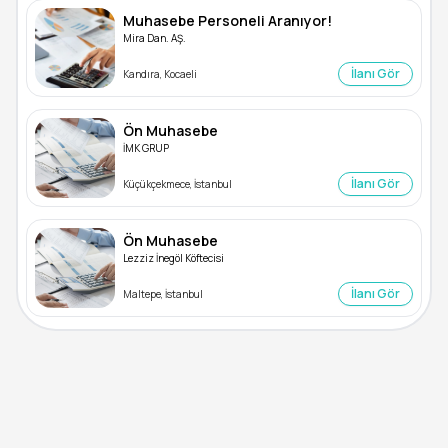
Muhasebe Personeli Aranıyor!
Mira Dan. AŞ.
İlanı Gör
Kandıra, Kocaeli
Ön Muhasebe
İMK GRUP
İlanı Gör
Küçükçekmece, İstanbul
Ön Muhasebe
Lezziz İnegöl Köftecisi
İlanı Gör
Maltepe, İstanbul