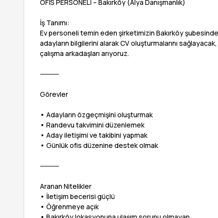
OFİS PERSONELİ – Bakırköy (Alya Danışmanlık)
İş Tanımı:
Ev personeli temin eden şirketimizin Bakırköy şubesinde
adayların bilgilerini alarak CV oluşturmalarını sağlayac
çalışma arkadaşları arıyoruz.
⸻
Görevler
• Adayların özgeçmişini oluşturmak
• Randevu takvimini düzenlemek
• Aday iletişimi ve takibini yapmak
• Günlük ofis düzenine destek olmak
⸻
Aranan Nitelikler
• İletişim becerisi güçlü
• Öğrenmeye açık
• Bakırköy lokasyonuna ulaşım sorunu olmayan