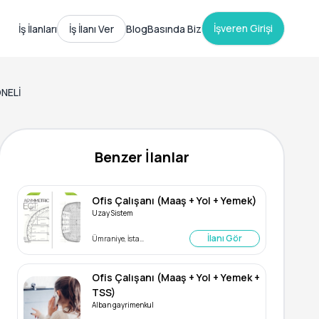
İşveren Girişi
İş İlanları
İş İlanı Ver
Blog
Basında Biz
ONELİ
Benzer İlanlar
Ofis Çalışanı (Maaş + Yol + Yemek)
Uzay Sistem
İlanı Gör
Ümraniye, İstanbul
Ofis Çalışanı (Maaş + Yol + Yemek +
TSS)
Alban gayrimenkul