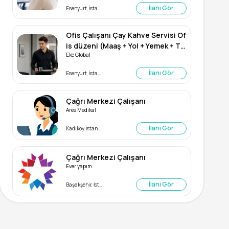
İlanı Gör
Esenyurt, İstanbul
Ofis Çalışanı Çay Kahve Servisi Of
is düzeni (Maaş + Yol + Yemek + TS
Eke Global
S)
İlanı Gör
Esenyurt, İstanbul
Çağrı Merkezi Çalışanı
Ares Medikal
İlanı Gör
Kadıköy, İstanbul
Çağrı Merkezi Çalışanı
Ever yapım
İlanı Gör
Başakşehir, İstanbul