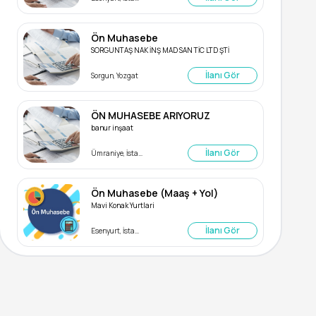
Ön Muhasebe
SORGUNTAŞ NAK İNŞ MAD SAN TİC LTD ŞTİ
İlanı Gör
Sorgun, Yozgat
ÖN MUHASEBE ARIYORUZ
banur inşaat
İlanı Gör
Ümraniye, İstanbul
Ön Muhasebe (Maaş + Yol)
Mavi Konak Yurtlari
İlanı Gör
Esenyurt, İstanbul