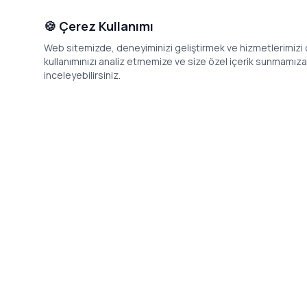
🍪 Çerez Kullanımı
Web sitemizde, deneyiminizi geliştirmek ve hizmetlerimizi o
kullanımınızı analiz etmemize ve size özel içerik sunmamıza i
inceleyebilirsiniz.
İletişim
Adres: Levazım, Korukent Sitesi, Koru
Telefon: 08
Sokak No:30 Daire:5, 34340
dev@24saa