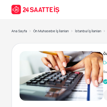
Ana Sayfa
Ön Muhasebe İş İlanları
İstanbul İş İlanları
Öz
D
Su