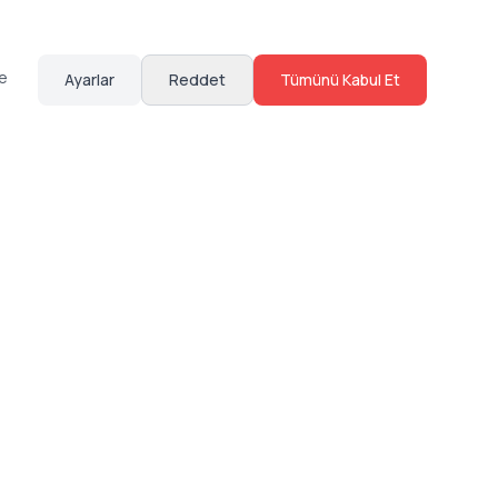
te
Ayarlar
Reddet
Tümünü Kabul Et
Hakkımızda
Sosyal Medya
Bize Ulaş
Instagram
Sıkça Sorulan Sorular
Facebook
Sözleşmeler
X (Twitter)
Linkedin
Youtube