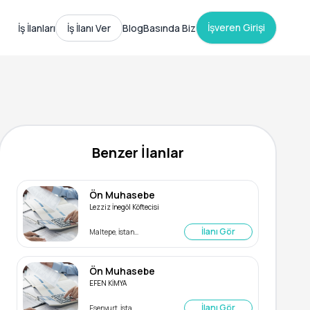
İşveren Girişi
İş İlanları
İş İlanı Ver
Blog
Basında Biz
Benzer İlanlar
Ön Muhasebe
Lezziz İnegöl Köftecisi
İlanı Gör
Maltepe, İstanbul
Ön Muhasebe
EFEN KİMYA
İlanı Gör
Esenyurt, İstanbul