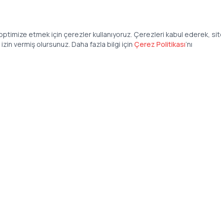
ptimize etmek için çerezler kullanıyoruz. Çerezleri kabul ederek, si
zin vermiş olursunuz. Daha fazla bilgi için
Çerez Politikası
’
nı
Şirket
Anasayfa
İş İlanları
Şirketler İçin
Şirket Giriş
50 840 57 48
Şirket Kayıt
tteis.com