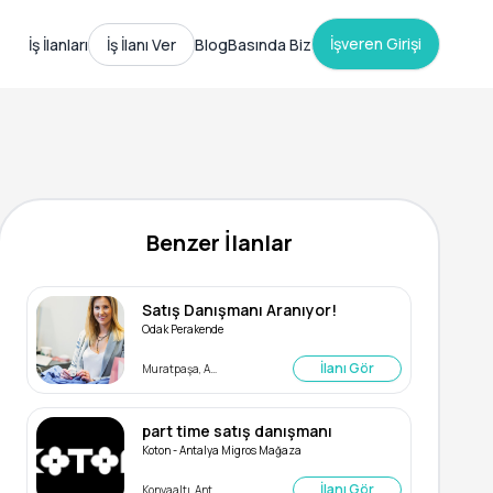
İşveren Girişi
İş İlanları
İş İlanı Ver
Blog
Basında Biz
Benzer İlanlar
Satış Danışmanı Aranıyor!
Odak Perakende
İlanı Gör
Muratpaşa, Antalya
part time satış danışmanı
Koton - Antalya Migros Mağaza
İlanı Gör
Konyaaltı, Antalya