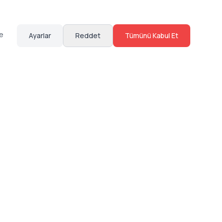
te
Ayarlar
Reddet
Tümünü Kabul Et
Hakkımızda
Sosyal Medya
Bize Ulaş
Instagram
Sıkça Sorulan Sorular
Facebook
Sözleşmeler
X (Twitter)
Linkedin
Youtube