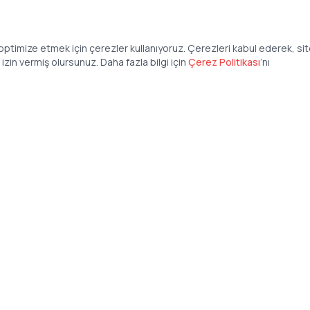
ptimize etmek için çerezler kullanıyoruz. Çerezleri kabul ederek, si
zin vermiş olursunuz. Daha fazla bilgi için
Çerez Politikası
’
nı
Şirket
Anasayfa
İş İlanları
Şirketler İçin
Şirket Giriş
50 840 57 48
Şirket Kayıt
tteis.com