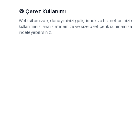
🍪 Çerez Kullanımı
Web sitemizde, deneyiminizi geliştirmek ve hizmetlerimizi o
kullanımınızı analiz etmemize ve size özel içerik sunmamıza i
inceleyebilirsiniz.
İletişim
Adres: Levazım, Korukent Sitesi, Koru
Telefon: 08
Sokak No:30 Daire:5, 34340
dev@24saa