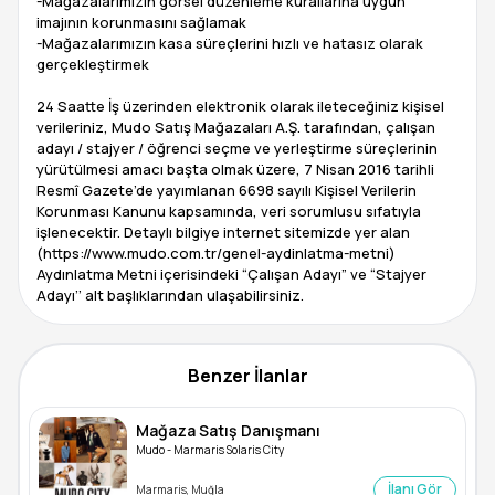
-Mağazalarımızın görsel düzenleme kurallarına uygun
imajının korunmasını sağlamak
-Mağazalarımızın kasa süreçlerini hızlı ve hatasız olarak
gerçekleştirmek
24 Saatte İş üzerinden elektronik olarak ileteceğiniz kişisel
verileriniz, Mudo Satış Mağazaları A.Ş. tarafından, çalışan
adayı / stajyer / öğrenci seçme ve yerleştirme süreçlerinin
yürütülmesi amacı başta olmak üzere, 7 Nisan 2016 tarihli
Resmî Gazete’de yayımlanan 6698 sayılı Kişisel Verilerin
Korunması Kanunu kapsamında, veri sorumlusu sıfatıyla
işlenecektir. Detaylı bilgiye internet sitemizde yer alan
(https://www.mudo.com.tr/genel-aydinlatma-metni)
Aydınlatma Metni içerisindeki “Çalışan Adayı” ve “Stajyer
Benzer İlanlar
Mağaza Satış Danışmanı
Mudo - Marmaris Solaris City
İlanı Gör
Marmaris, Muğla