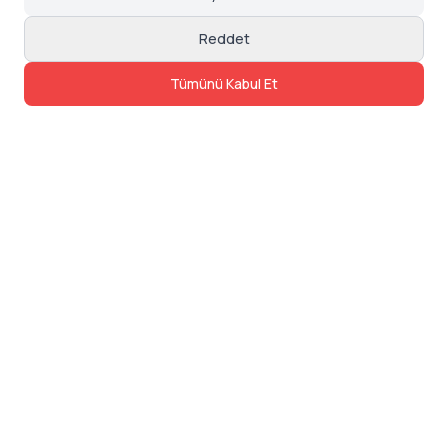
Reddet
Tümünü Kabul Et
İletişim
Adres: Levazım, Korukent Sitesi, Koru
Sokak No:30 Daire:5, 34340
Beşiktaş/Istanbul
Telefon: 0850 840 57 48