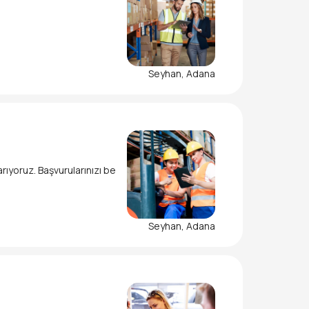
Seyhan, Adana
ıyoruz. Başvurularınızı be
Seyhan, Adana