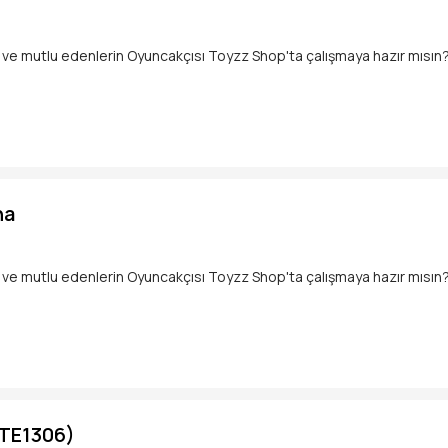
ve mutlu edenlerin Oyuncakçısı Toyzz Shop'ta çalışmaya hazır mısın
lup;
anlatmak,
nmak,
na
şfetmek,
 mağazamıza bekliyoruz.
ve mutlu edenlerin Oyuncakçısı Toyzz Shop'ta çalışmaya hazır mısın
up;
zunuysan,
n
anlatmak,
Katıl!
nmak,
BTE1306)
şfetmek,