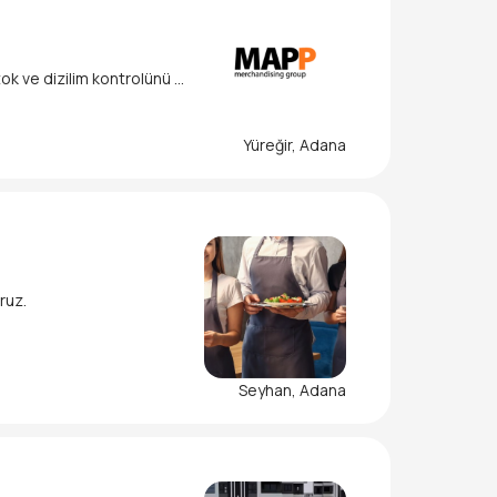
ok ve dizilim kontrolünü y
Yüreğir, Adana
 adayların başvurularını b
ruz.
Seyhan, Adana