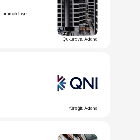
Çukurova, Adana
neğini ve analitik düşünme
ebilirim diyorsan doğru ye
Yüreğir, Adana
ir kendi geleceğini yazark