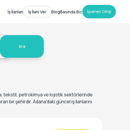
İşveren Girişi
İş İlanları
İş İlanı Ver
Blog
Basında Biz
Ara
, tekstil, petrokimya ve lojistik sektörlerinde
an bir şehirdir. Adana'daki güncel iş ilanlarını