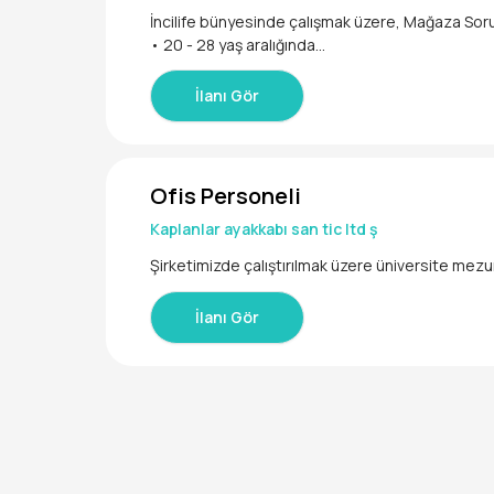
İncilife bünyesinde çalışmak üzere, Mağaza Sorum
• 20 - 28 yaş aralığında
Online satış için ürün çekimi yapacak reels vide
İlanı Gör
Ofis Personeli
Kaplanlar ayakkabı san tic ltd ş
Şirketimizde çalıştırılmak üzere üniversite mez
İlanı Gör