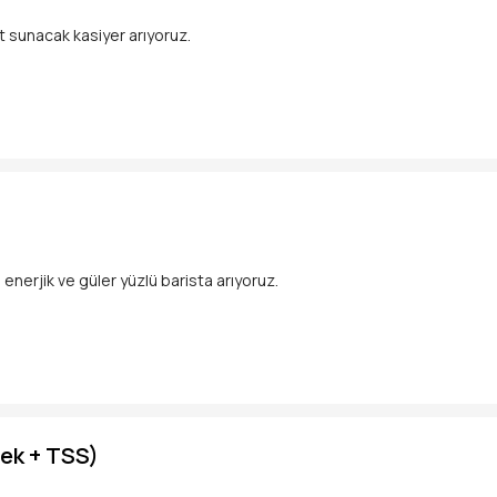
et sunacak kasiyer arıyoruz.
eştirmek
enerjik ve güler yüzlü barista arıyoruz.
kullanabilen
lamak
mek + TSS)