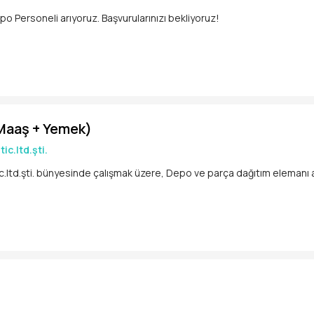
(Maaş + Yemek)
ic.ltd.şti.
.ltd.şti. bünyesinde çalışmak üzere, Depo ve parça dağıtım elemanı ar
ibi