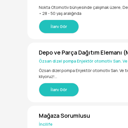
-Malzeme ve ekipman stoklarını takip etmek
Nokta Otomotiv bünyesinde çalışmak üzere, Depo Personeli arıyoruz. Başvurularınızı bekliyoruz!
-Temizlik ve hijyen kurallarına uymak
İlanı Gör
-Müşteri memnuniyetini ön planda tutmak
Depo ve Parça Dağıtım Elemanı 
Aranan Nitelikler:
Özsan dizel pompa Enjektör otomotiv San. Ve t
-Tercihen barista veya cafe deneyimi
Özsan dizel pompa Enjektör otomotiv San. Ve tic
kliyoruz!
-Kahve ve içecek hazırlama konusunda bilgi sah
İlanı Gör
-İletişim becerisi yüksek ve pozitif
Mağaza Sorumlusu
İncilife