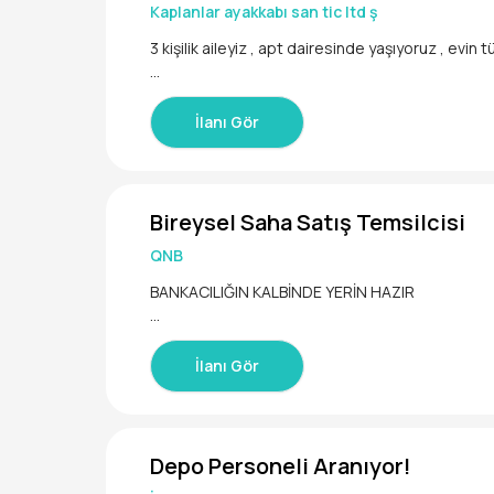
Kaplanlar ayakkabı san tic ltd ş
-Müşteri taleplerine çözüm odaklı yaklaşmak
3 kişilik aileyiz , apt dairesinde yaşıyoruz , evin tüm işlerini ( temizlik, çamaşır , yemek ) işlerini halladebilecek bir çalışan aramaktayız
Aranan Nitelikler:
İlanı Gör
-Tercihen restoran/cafe deneyimi
-İletişim ve güleryüz becerisi yüksek
Bireysel Saha Satış Temsilcisi
-Takım çalışmasına uyumlu ve sorumluluk sahibi
QNB
BANKACILIĞIN KALBİNDE YERİN HAZIR
Bankacılık mesleğinin kalbinde müşterilerin ihtiy
becerilerini kullanarak fark yaratabileceğini düş
İlanı Gör
rdesin.
Bireysel direkt saha bankacılığında başlayan ka
en QNB’nin yarattığı fırsatların rahatlığını yaşayabi
Depo Personeli Aranıyor!