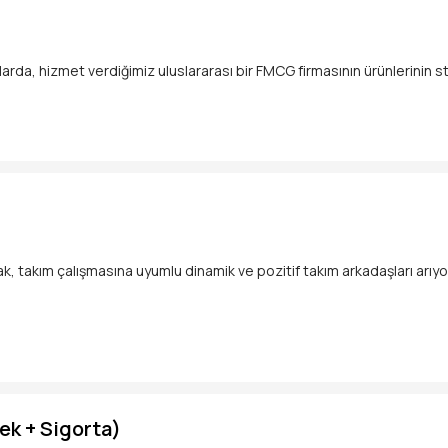
 mağazamıza bekliyoruz.
rda, hizmet verdiğimiz uluslararası bir FMCG firmasının ürünlerinin st
erecek, dönemsel çalışabilecek "Tanzim Destek Elemanı" arıyoruz.
zunuysan,
n
8-35 yaş aralığında, en az lise mezunu veya üniversite öğrencisi kadın
Katıl!
ak, takım çalışmasına uyumlu dinamik ve pozitif takım arkadaşları arıyo
 Maaş + Yemek + Sigorta)