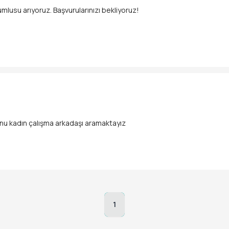
lusu arıyoruz. Başvurularınızı bekliyoruz!
osu hazırlayabilecek arkadaş arıyoruz
unu kadın çalışma arkadaşı aramaktayız
1