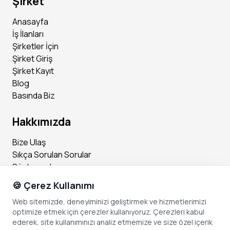
Şirket
Anasayfa
İş İlanları
Şirketler İçin
Şirket Giriş
Şirket Kayıt
Blog
Basında Biz
Hakkımızda
Bize Ulaş
Sıkça Sorulan Sorular
Sözleşmeler
🍪 Çerez Kullanımı
Sosyal Medya
Web sitemizde, deneyiminizi geliştirmek ve hizmetlerimizi
optimize etmek için çerezler kullanıyoruz. Çerezleri kabul
Instagram
ederek, site kullanımınızı analiz etmemize ve size özel içerik
Facebook