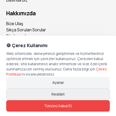
Basında Biz
Hakkımızda
Bize Ulaş
Sıkça Sorulan Sorular
Sözleşmeler
🍪 Çerez Kullanımı
Sosyal Medya
Web sitemizde, deneyiminizi geliştirmek ve hizmetlerimizi
optimize etmek için çerezler kullanıyoruz. Çerezleri kabul
Instagram
ederek, site kullanımınızı analiz etmemize ve size özel içerik
Facebook
sunmamıza izin vermiş olursunuz. Daha fazla bilgi için
Çerez
X (Twitter)
Politikası
’
nı inceleyebilirsiniz.
Linkedin
Ayarlar
Youtube
TikTok
Reddet
Tümünü Kabul Et
Copyright © Bonded Technologies Inc.
1401 Pennsylvania Ave. Unit 105, Wilmington, Delaware 19806