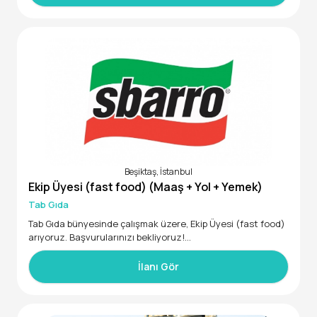
Beşiktaş, İstanbul
Ekip Üyesi (fast food) (Maaş + Yol + Yemek)
Tab Gıda
Tab Gıda bünyesinde çalışmak üzere, Ekip Üyesi (fast food)
arıyoruz. Başvurularınızı bekliyoruz!
* Tercihen Beşiktaş ve çevre ilçelerde lokasyon eden,
* 16 - 24 yaş aralığında
İlanı Gör
* 28000 - 35000 maaş aralığında