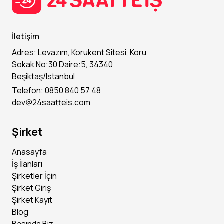
Prim sistemi (başarıya dayalı ek gelir imkanı)
Sıcak ve destekleyici bir ekip ortamı
Güler yüzlü, iletişimi güçlü
Stüdyo içi ders ve etkinliklere katılım hakkı
Kişisel gelişim ve satış eğitimi desteği
İletişim
İş Tanımı:
Adres: Levazım, Korukent Sitesi, Koru
Waffle hazırlık ve sunum süreçlerinde görev almak
Sokak No:30 Daire:5, 34340
Müşteriyle ilgilenmek ve satış yapmak
Beşiktaş/Istanbul
Telefon: 0850 840 57 48
Stand düzeni ve temizliğini sağlamak
dev@24saatteis.com
Çalışma Yeri: Via Port AVM
Şirket
Başvurularınızı bekliyoruz.
Anasayfa
İş İlanları
Şirketler İçin
Şirket Giriş
Şirket Kayıt
Blog