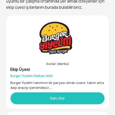
uyumlu bir çalışma ortamında yer almak isteyenler için
ekip üyesi iş ilanlarını burada bulabilirsiniz.
Avcılar, İstanbul
Ekip Üyesi
Burger Yiyelim Pelikan AVM
Burger Yiyelim takımının bir parçası olmak üzere; takım arka
daşı arayışı içerisindeyiz.
Burger Yiyelim Avcılar Pelikan AVM restoranımızda iş ve eğle
İlanı Gör
nceyi bir arada yürüterek aktif olarak görev alacak,
-Esnek çalışma saatlerine ve takım çalışmasına uyumlu,