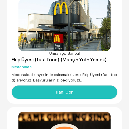
Ümraniye, İstanbul
Ekip Üyesi (fast food) (Maaş + Yol + Yemek)
Mcdonalds
Mcdonalds bünyesinde çalışmak üzere, Ekip Üyesi (fast foo
d) arıyoruz. Başvurularınızı bekliyoruz!
• 18 - 45 yaş aralığında
*Asgari ücret
İlanı Gör
*Yemek
*SGK
*7.5 saat çalışma süresi
*Kariyer imkanı
*Sosyal hakların tamamı yıllık izin, fazla mesai, gece mesais
i