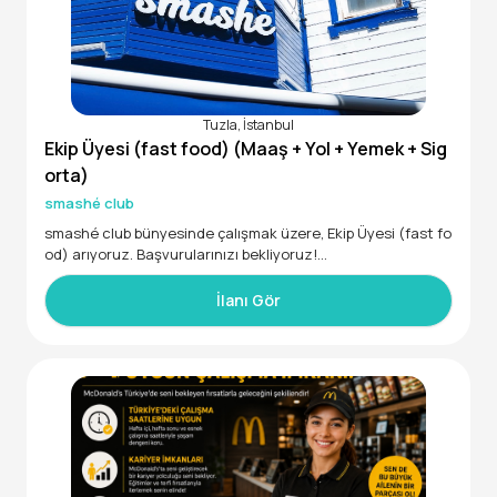
Tuzla, İstanbul
Ekip Üyesi (fast food) (Maaş + Yol + Yemek + Sig
orta)
smashé club
smashé club bünyesinde çalışmak üzere, Ekip Üyesi (fast fo
od) arıyoruz. Başvurularınızı bekliyoruz!
• 17 - 35 yaş aralığında
• 29000 - 35000 maaş aralığında
İlanı Gör