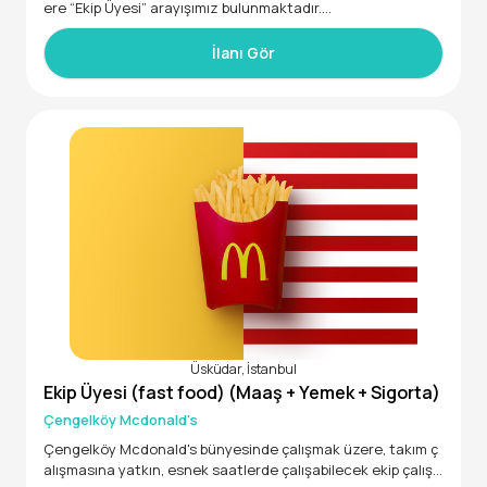
ere “Ekip Üyesi” arayışımız bulunmaktadır.
Genel Nitelikler
İlanı Gör
· Takım çalışmasına uyumlu,
· Dinamik ve çalışkan,
· Müşteri memnuniyetine özen gösteren
· Esnek saatlerle çalışabilen
· 18 yaşından üyük
Üsküdar, İstanbul
Ekip Üyesi (fast food) (Maaş + Yemek + Sigorta)
Çengelköy Mcdonald's
Çengelköy Mcdonald's bünyesinde çalışmak üzere, takım ç
alışmasına yatkın, esnek saatlerde çalışabilecek ekip çalış