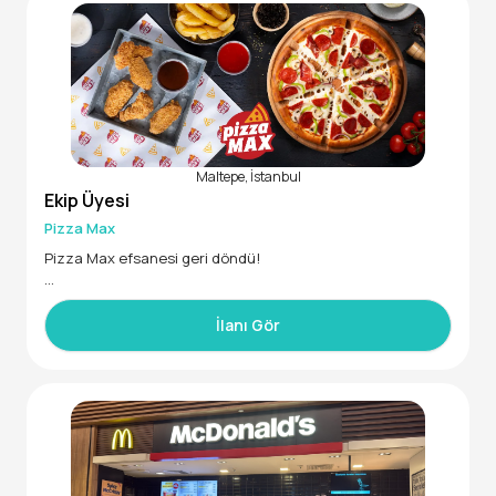
-Güler yüzlü, dinamik ve çalışkan,
-Misafir memnuniyetine özen gösteren,
-Renkli, canlı, enerjik ve arkadaşça bir ortamda çalışmak ist
eyen,
-Restoranımıza değer katabilecek takım arkadaşlarımızı be
kliyoruz!
Maltepe, İstanbul
Ekip Üyesi
Pizza Max
Pizza Max efsanesi geri döndü!
Türkiye’nin ilk yerli pizza markalarından biri olan Pizza Max,
yenilenen konsepti ve "maksimum lezzet, maksimum mutlul
İlanı Gör
uk" mottosuyla yeniden lezzet yolculuğuna başlıyor.
Taze ve kaliteli içeriği, yenilikçi tarifleri ve müşteri memnuni
yeti odaklı hizmet anlayışıyla Pizza Max, Türkiye pizza paza
rında yeni bir dönemin kapılarını aralıyor.
Pizza Max’ın büyük boyutlardaki enfes pizzaları, zengin lez
zet çeşitliliği her damak zevkine hitap eden alternatifleriyle