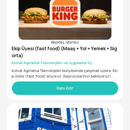
Beşiktaş, İstanbul
Ekip Üyesi (fast food) (Maaş + Yol + Yemek + Sig
orta)
Konuk Agırlama Teknolojileri ve uygulama Aş
Konuk Agırlama Teknolojileri bünyesinde çalışmak üzere, Eki
p Üyesi (fast food) arıyoruz. Başvurularınızı bekliyoruz!
• En az İlkokul mezunu
• Deneyimli Deneyimsiz
İlanı Gör