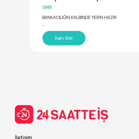
QNB
BANKACILIĞIN KALBİNDE YERİN HAZIR
Bankacılık mesleğinin kalbinde müşterilerin ihtiya
me becerilerini kullanarak fark yaratabileceğini 
İlanı Gör
oğru yerdesin.
Bireysel direkt saha bankacılığında başlayan ka
zarken QNB’nin yarattığı fırsatların rahatlığını yaş
QNB için müşterilerinin mutluluğu kadar çalışanl
le birlikte çalışacak bir kurumda satış konusund
QNB’de seni neler bekliyor?
Sahada aktif olarak çalışma fırsatı
Bankacılık kariyerine sağlam bir başlangıç
Çalışanlarının mutluluğuna ve gelişimine önem 
Satış yeteneklerinin değer göreceği ve ilerleme
İletişim