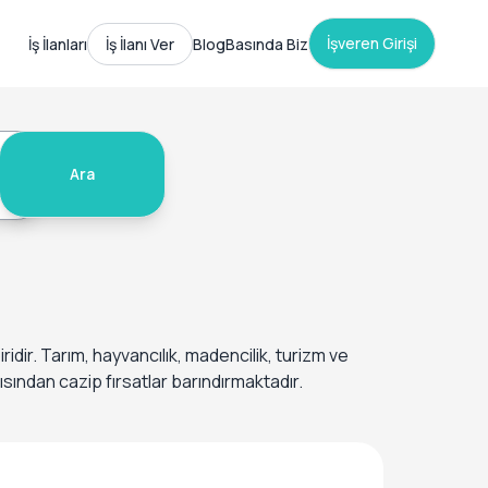
İşveren Girişi
İş İlanları
İş İlanı Ver
Blog
Basında Biz
Ara
idir. Tarım, hayvancılık, madencilik, turizm ve
çısından cazip fırsatlar barındırmaktadır.