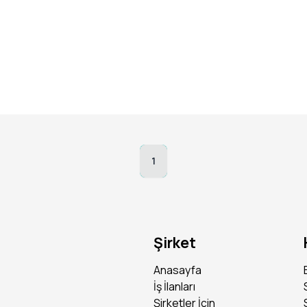
çları yatar. Bu ihtiyaçlara doğru yanıtı verebilmek adına iletişim yeten
düşünüyorsan, bireysel bankacılık ürünlerinin sahada satışını gerçekleş
riyer yolculuğuna şube veya genel müdürlük kanallarında devam edebil
ayabilirsin.
1
arının da mutluluğu önemli. Kariyer yolculuğunda daima yanında olacak v
a değer yaratmak ister misin?
Şirket
veren bir kurumun parçası olma
Anasayfa
nin destekleneceği bir kariyer yolculuğu
İş İlanları
Şirketler İçin