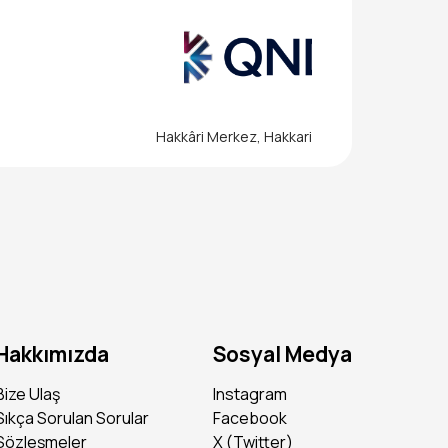
eğini ve analitik düşün
tirebilirim diyorsan d
Hakkâri Merkez, Hakkari
ir kendi geleceğini ya
e gelişimin için senin
Hakkımızda
Sosyal Medya
Bize Ulaş
Instagram
Sıkça Sorulan Sorular
Facebook
Sözleşmeler
X (Twitter)