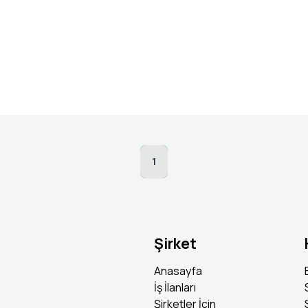
çları yatar. Bu ihtiyaçlara doğru yanıtı verebilmek adına iletişim yeten
düşünüyorsan, bireysel bankacılık ürünlerinin sahada satışını gerçekleş
riyer yolculuğuna şube veya genel müdürlük kanallarında devam edebil
ayabilirsin.
1
rının da mutluluğu önemli. Kariyer yolculuğunda daima yanında olacak v
a değer yaratmak ister misin?
Şirket
veren bir kurumun parçası olma
Anasayfa
nin destekleneceği bir kariyer yolculuğu
İş İlanları
Şirketler İçin