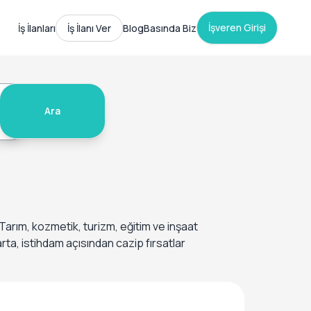
İşveren Girişi
İş İlanları
İş İlanı Ver
Blog
Basında Biz
Ara
. Tarım, kozmetik, turizm, eğitim ve inşaat
ta, istihdam açısından cazip fırsatlar