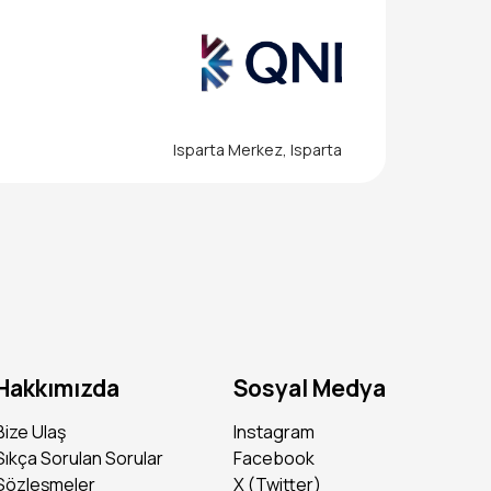
eğini ve analitik düşün
tirebilirim diyorsan d
Isparta Merkez, Isparta
ir kendi geleceğini ya
e gelişimin için seninl
Hakkımızda
Sosyal Medya
Bize Ulaş
Instagram
Sıkça Sorulan Sorular
Facebook
Sözleşmeler
X (Twitter)