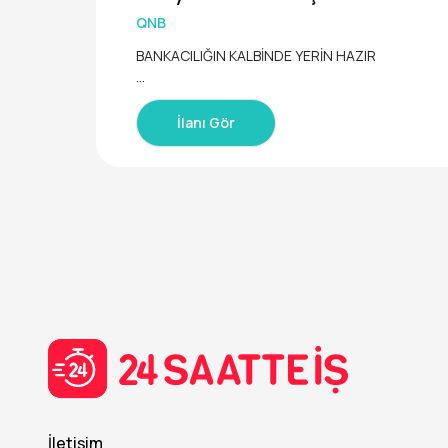
QNB
BANKACILIĞIN KALBİNDE YERİN HAZIR
Bankacılık mesleğinin kalbinde müşterilerin ihtiya
me becerilerini kullanarak fark yaratabileceğini 
İlanı Gör
oğru yerdesin.
Bireysel direkt saha bankacılığında başlayan ka
zarken QNB’nin yarattığı fırsatların rahatlığını yaş
QNB için müşterilerinin mutluluğu kadar çalışanla
e birlikte çalışacak bir kurumda satış konusund
QNB’de seni neler bekliyor?
Sahada aktif olarak çalışma fırsatı
Bankacılık kariyerine sağlam bir başlangıç
Çalışanlarının mutluluğuna ve gelişimine önem 
Satış yeteneklerinin değer göreceği ve ilerleme
İletişim