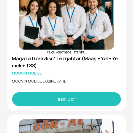
Küçükçekmece, İstanbul
Mağaza Görevlisi / Tezgahtar (Maaş + Yol + Ye
mek + TSS)
MOOVIN MOBİLE
MOOVIN MOBILE EKİBİNE KATIL!
Telefon, telefon aksesuarları ve teknoloji ürünleri alanında
faaliyet gösteren mağazamız için Satış Danışmanı arıyoru
İlanı Gör
z.
Aradığımız Kişi
• İletişimi güçlü, güler yüzlü ve enerjik
• Satış yapmayı seven, hedef odaklı
• Teknolojiye ilgi duyan, öğrenmeye açık