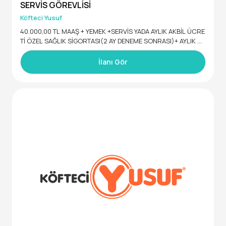
Üretim alanında oluşan atıkların atılmasını sağlamak ve imh
SERVİS GÖREVLİSİ
a süreçlerini gerçekleştirmek.
Köfteci Yusuf
40.000,00 TL MAAŞ + YEMEK +SERVİS YADA AYLIK AKBİL ÜCRE
Tİ ÖZEL SAĞLIK SİGORTASI(2 AY DENEME SONRASI)+ AYLIK GI
DA YARDIMI+DOĞUM GÜNLERİNDE 2.500,00 TL HEDİYE ÇEKİ+
6.800,00 tl BAYRAM PRİMİ+ +PERFORMANSA BAĞLI ZAM
İlanı Gör