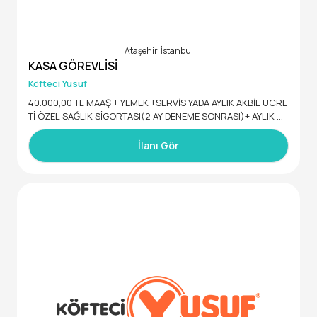
Ataşehir, İstanbul
KASA GÖREVLİSİ
Köfteci Yusuf
40.000,00 TL MAAŞ + YEMEK +SERVİS YADA AYLIK AKBİL ÜCRE
Tİ ÖZEL SAĞLIK SİGORTASI(2 AY DENEME SONRASI)+ AYLIK GI
DA YARDIMI+DOĞUM GÜNLERİNDE 2.500,00 TL HEDİYE ÇEKİ+
6.800,00 tl BAYRAM PRİMİ+ +PERFORMANSA BAĞLI ZAM
İlanı Gör