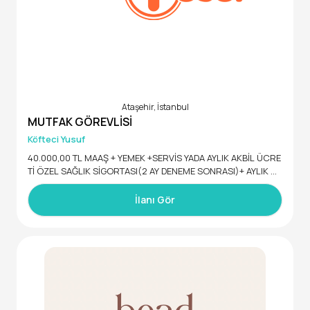
Ataşehir, İstanbul
MUTFAK GÖREVLİSİ
Köfteci Yusuf
40.000,00 TL MAAŞ + YEMEK +SERVİS YADA AYLIK AKBİL ÜCRE
Tİ ÖZEL SAĞLIK SİGORTASI(2 AY DENEME SONRASI)+ AYLIK GI
DA YARDIMI+DOĞUM GÜNLERİNDE 2.500,00 TL HEDİYE ÇEKİ+
6.800,00 tl BAYRAM PRİMİ+ +PERFORMANSA BAĞLI ZAM
İlanı Gör