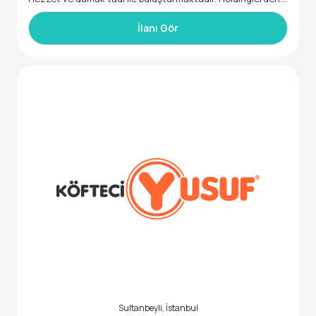
ankalara, eğitim kurumlarından ulusal ve uluslararası zincir
firmalara, rafineriden otomotive, bilişimden sağlık sektörün
İlanı Gör
e kadar geniş bir müşteri portföyüne %100 müşteri memnu
niyeti odaklı hizmet verilmektedir.
Kocaeli lokasyonlu projemize ' Temizlik Personeli' pozisyonu
nda görev alacak çalışma arkadaşı aramaktayız.
Genel Nitelikler
Ekip çalışmasına yatkın,
Tercihen yemek sektöründe tecrübeli,
Vardiyalı çalışma sistemine uyum sağlayabilecek,
Daha önce benzer temizlik işlerinde çalışmış,
Disiplinli ve sorumluluk sahibi,
Kişisel hijyenine ve iş hijyen kurallarına önem veren.
İş Tanımı
Çalışma alanının hijyen ve düzenini sağlamak,
Mutfak alanının temizliğinden sorumlu olmak,
Verilen çalışma programına uygun hareket etmek,
Sultanbeyli, İstanbul