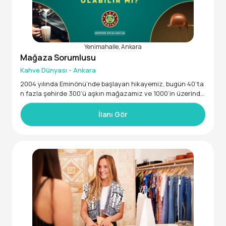
Yenimahalle, Ankara
Mağaza Sorumlusu
Kahve Dünyası - Ankara
2004 yılında Eminönü’nde başlayan hikayemiz, bugün 40’ta
n fazla şehirde 300’ü aşkın mağazamız ve 1000’in üzerinde
satış noktamızla Türkiye’nin en geniş coğrafi yayılıma sahip
kahve zinciri olmamızı sağladı. Türkiye’nin yanı sıra İngilter
İlanı Gör
e, Romanya, Kuzey Kıbrıs Türk Cumhuriyeti, Birleşik Arap Emi
rlikleri ve Suudi Arabistan’daki mağazalarımızla kahve tutku
muzu dünyanın farklı noktalarına taşımaya devam ediyoru
z.
Kahve Dünyası Ankara Mağazaları İçin Mağaza Sorumlusu
Arıyor!
Perakende ve yiyecek-içecek sektöründe yöneticilik deney
imine sahip, ekip yönetimi ve operasyon süreçlerinde kariye