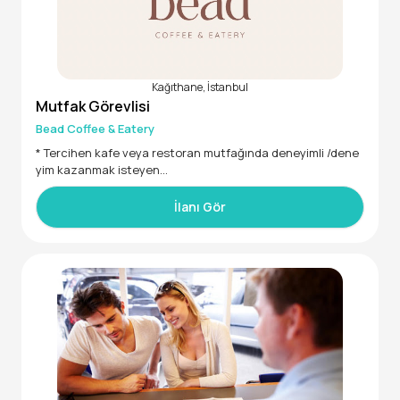
Kağıthane, İstanbul
Mutfak Görevlisi
Bead Coffee & Eatery
* Tercihen kafe veya restoran mutfağında deneyimli /dene
yim kazanmak isteyen
* Hijyen kurallarına özen gösteren
* Takım çalışmasına yatkın
İlanı Gör
* Yoğun çalışma temposuna uyum sağlayabilecek
* Güler yüzlü, düzenli ve sorumluluk sahibi
Görevler:
* Kahvaltı/ yemek siparişlerinin hazırlığı
* Mutfak düzeni ve temizliğinin sağlanması
* Günlük hazırlıkların yapılması
* Siparişlerin hızlı ve düzenli hazırlanması