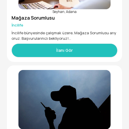
Seyhan, Adana
Mağaza Sorumlusu
İncilife
İncilife bünyesinde çalışmak üzere, Mağaza Sorumlusu arıy
oruz. Başvurularınızı bekliyoruz!
• 20 - 28 yaş aralığında
Online satış için ürün çekimi yapacak reels videosu hazırlay
İlanı Gör
abilecek arkadaş arıyoruz