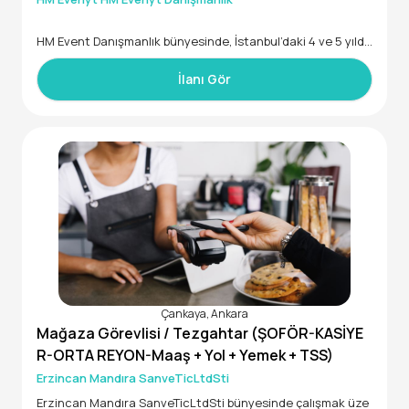
HM Event Danışmanlık bünyesinde, İstanbul’daki 4 ve 5 yıldı
Rol ve Sorumluluklar
zlı otellerde görevlendirilmek üzere deneyimli Housekeepin
Güvenlik prosedürlerini ve talimatlarını eksiksiz bir şekilde u
g (Kat Görevlisi) personeller arıyoruz.
İlanı Gör
ygulamak
Güvenlik kameraları ve diğer güvenlik ekipmanlarını etkin bir
Aranan Nitelikler:
şekilde kullanmak
*Otel housekeeping alanında deneyimli
Güvenlik ihlallerini tespit etmek ve raporlamak
*Oda temizliği ve düzeni konusunda titiz
Acil durumlarda hızlı ve etkili müdahalede bulunmak
*Takım çalışmasına uyumlu
Güvenlik sertifikası ve ehliyet gerekliliklerini yerine getirme
*Sorumluluk sahibi ve güler yüzlü
k
*Vardiyalı çalışma sistemine uyum sağlayabilecek
Güvenlik raporlarını hazırlamak ve üst yönetime sunmak
Güvenlik ekipmanlarının bakımını yapmak ve düzenli kontroll
erini sağlamak
Güvenlik alanında yenilikleri takip ederek, güvenlik stratejil
erini geliştirmek
Çalışma alanında güvenli bir ortam sağlamak için gerekli önl
emleri almak
Çankaya, Ankara
Mağaza Görevlisi / Tezgahtar (ŞOFÖR-KASİYE
R-ORTA REYON-Maaş + Yol + Yemek + TSS)
Erzincan Mandıra SanveTicLtdSti
Erzincan Mandıra SanveTicLtdSti bünyesinde çalışmak üze