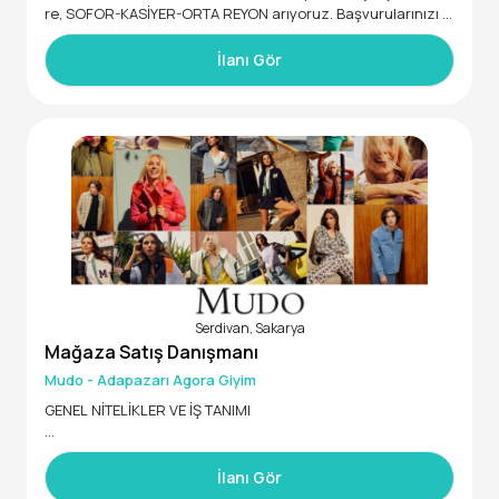
re, SOFOR-KASİYER-ORTA REYON arıyoruz. Başvurularınızı b
ekliyoruz!
• 18 - 40 yaş aralığında
İlanı Gör
• SABAH KAHVALTİ
• OGLE YEMEGİ
• SERVİS+SGK+MAAS
• KASİYER-BAYAN PERSONEL
• ORTA REYON-BAYAN PERSONEL
• SOFOR-KECİORENDE İKAMET EDEN BAY PERSONEL
• DENEYİMLİ+YETİSTİRİLMEK UZERE
• DETAYLARİN KONUSULMASİ VE YUZYUZE GORUSME AYARLA
NMASİ İCİN BASVURUDA BULUNABİLİRSİNİZ.
Serdivan, Sakarya
Mağaza Satış Danışmanı
Mudo - Adapazarı Agora Giyim
GENEL NİTELİKLER VE İŞ TANIMI
1964 yılında Beyoğlu Fitaş Pasajı’nda 12 metrekarelik bir dük
kanda başlayan maceramıza 62. yılımızda, Türkiye’nin 28 ilin
İlanı Gör
de 1.400’ü aşkın çalışanımız ve 90.000 m²’ye yakın satış ala