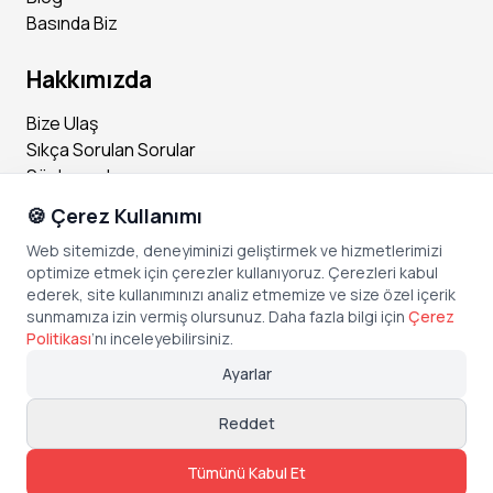
verileriniz, Mudo Mağazaları A.Ş. tarafından, çalışan adayı /
Basında Biz
stajyer / öğrenci seçme ve yerleştirme süreçlerinin yürütül
mesi amacı başta olmak üzere, 7 Nisan 2016 tarihli Resmî G
azete’de yayımlanan 6698 sayılı Kişisel Verilerin Korunması
Hakkımızda
Kanunu kapsamında, veri sorumlusu sıfatıyla işlenecektir. D
etaylı bilgiye internet sitemizde yer alan (https://www.mud
Bize Ulaş
o.com.tr/genel-aydinlatma-metni) Aydınlatma Metni içerisi
Sıkça Sorulan Sorular
ndeki “Çalışan Adayı” ve “Stajyer Adayı’’ alt başlıklarından ul
Sözleşmeler
aşabilirsiniz.
🍪 Çerez Kullanımı
Sosyal Medya
Web sitemizde, deneyiminizi geliştirmek ve hizmetlerimizi
optimize etmek için çerezler kullanıyoruz. Çerezleri kabul
Instagram
ederek, site kullanımınızı analiz etmemize ve size özel içerik
Facebook
sunmamıza izin vermiş olursunuz. Daha fazla bilgi için
Çerez
X (Twitter)
Politikası
’
nı inceleyebilirsiniz.
Linkedin
Ayarlar
Youtube
TikTok
Reddet
Tümünü Kabul Et
Copyright © Bonded Technologies Inc.