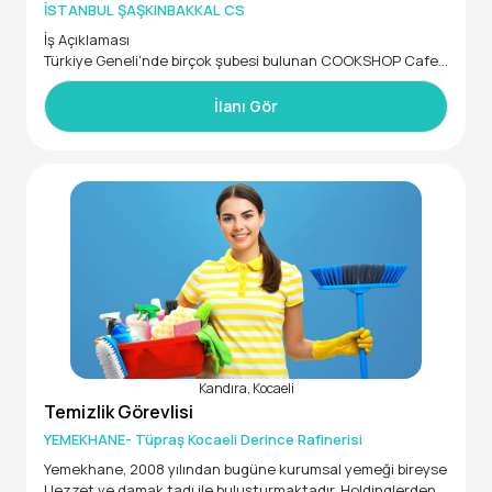
İSTANBUL ŞAŞKINBAKKAL CS
İş Açıklaması
Türkiye Geneli'nde birçok şubesi bulunan COOKSHOP Cafe
Restaurant zincirinin şubemizde görevlendirilmek üzere Re
staurant Hostesi arkadaşları arıyoruz.
İlanı Gör
İstenen Yetenek ve Uzmanlıklar
Tercihen yiyecek-içecek sektör deneyimli
Minimum Meslek Yüksekokulu mezunu
Misafir odaklı hareket eden
İnsan ilişkileri kuvvetli
Güler yüzlü, enerjik ve sabırlı
Diksiyonu düzgün
Prezantabl
Kandıra, Kocaeli
Temizlik Görevlisi
YEMEKHANE- Tüpraş Kocaeli Derince Rafinerisi
Yemekhane, 2008 yılından bugüne kurumsal yemeği bireyse
l lezzet ve damak tadı ile buluşturmaktadır. Holdinglerden b