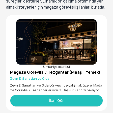
süreçleri destekler. Dinamik bir çalışma ortamında yer
almak isteyenler için mağaza görevlisi iş ilanları burada.
Ümraniye, İstanbul
Mağaza Görevlisi / Tezgahtar (Maaş + Yemek)
Zeyn El Sanatları ve Gıda
Zeyn El Sanatları ve Gıda bünyesinde çalışmak üzere, Mağa
za Görevlisi / Tezgahtar arıyoruz. Başvurularınızı bekliyoru
z!
• 18 - 30 yaş aralığında
İlanı Gör
• 30000 - 40000 maaş aralığında