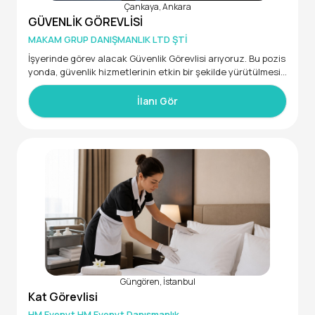
Çankaya, Ankara
GÜVENLİK GÖREVLİSİ
MAKAM GRUP DANIŞMANLIK LTD ŞTİ
İşyerinde görev alacak Güvenlik Görevlisi arıyoruz. Bu pozis
yonda, güvenlik hizmetlerinin etkin bir şekilde yürütülmesi,
disiplinli ve dikkatli adayları ekibimize katılmaya davet ediyo
ruz.
İlanı Gör
Genel Nitelikler
Güvenlik sertifikasına sahip olmak
B sınıfı sürücü belgesine sahip olmak
İşyerinde çalışma koşullarına uyum sağlayabilmek
Güçlü iletişim ve problem çözme becerilerine sahip olmak
Fiziksel dayanıklılık ve dikkatli çalışma yeteneği
Takım çalışmasına yatkınlık ve işbirliği yapabilme becerisi
Güngören, İstanbul
Güvenlik teknolojileri ve ekipmanları hakkında bilgi sahibi ol
Kat Görevlisi
mak
Erkek aday (askerlik engeli olmayan )
HM Evenyt HM Evenyt Danışmanlık