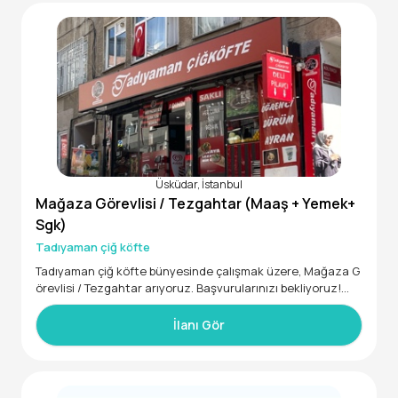
Üsküdar, İstanbul
Mağaza Görevlisi / Tezgahtar (Maaş + Yemek+
Sgk)
Tadıyaman çiğ köfte
Tadıyaman çiğ köfte bünyesinde çalışmak üzere, Mağaza G
örevlisi / Tezgahtar arıyoruz. Başvurularınızı bekliyoruz!
• En az 6 ay deneyimli
• 25 - 32 yaş aralığında
İlanı Gör
Bayan