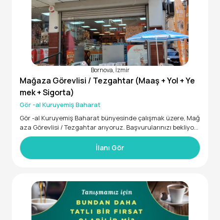
• Sorumluluk sahibi ve ekip çalışmasına uyumlu
Sana Neler Sunuyoruz?
✅ Maaş + Prim
✅ Yemek + Yol
✅ SGK
✅ Gelişime açık, dinamik bir çalışma ortamı
Bornova, İzmir
Mağaza Görevlisi / Tezgahtar (Maaş + Yol + Ye
“Ben satışta kendime güveniyorum.” diyorsan seni ekibimiz
mek + Sigorta)
Gör -al Kuruyemiş Baharat
Gör -al Kuruyemiş Baharat bünyesinde çalışmak üzere, Mağ
aza Görevlisi / Tezgahtar arıyoruz. Başvurularınızı bekliyoru
z!
İlanı Gör