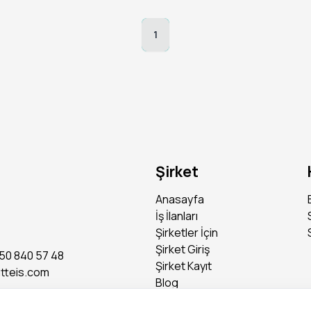
1
Şirket
Anasayfa
İş İlanları
Şirketler İçin
Şirket Giriş
50 840 57 48
Şirket Kayıt
tteis.com
Blog
Basında Biz