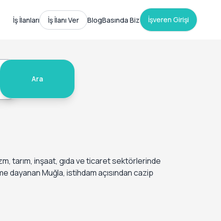
İşveren Girişi
İş İlanları
İş İlanı Ver
Blog
Basında Biz
Ara
izm, tarım, inşaat, gıda ve ticaret sektörlerinde
izme dayanan Muğla, istihdam açısından cazip