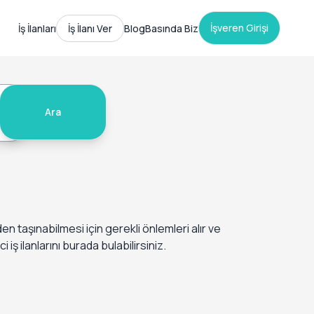
İşveren Girişi
İş İlanları
İş İlanı Ver
Blog
Basında Biz
Ara
 taşınabilmesi için gerekli önlemleri alır ve
ş ilanlarını burada bulabilirsiniz.