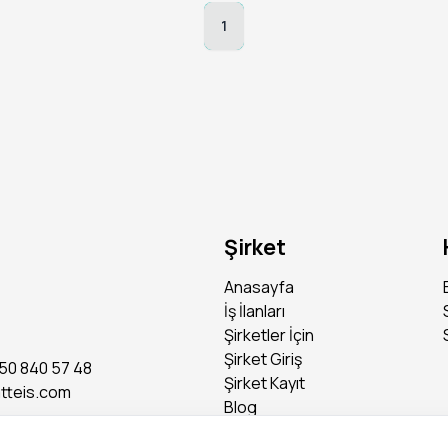
1
Şirket
Anasayfa
İş İlanları
Şirketler İçin
Şirket Giriş
50 840 57 48
Şirket Kayıt
tteis.com
Blog
Basında Biz