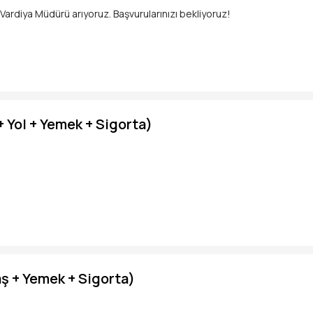
ardiya Müdürü arıyoruz. Başvurularınızı bekliyoruz!
masın.!
 Yol + Yemek + Sigorta)
ek
ış
ş + Yemek + Sigorta)