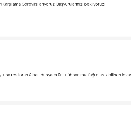
arşılama Görevlisi arıyoruz. Başvurularınızı bekliyoruz!
eytuna restoran & bar, dünyaca ünlü lübnan mutfağı olarak bilinen leva
eylleriyle de tanınan barında aynı zamanda birçok etkinlikler de düzen
şan işletmemizde levant lezzetlerinin özenle hazırlanması ve sunulm