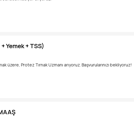
eştirmek
l + Yemek + TSS)
mak üzere, Protez Tırnak Uzmanı arıyoruz. Başvurularınızı bekliyoruz!
 MAAŞ