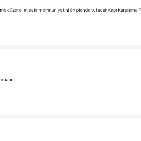
k üzere, misafir memnuniyetini ön planda tutacak Kapı Karşılama Pe
ak,
arına eşlik etmek,
nuniyetini sağlamak,
Elemanı
eren,
de deneyimli.
ne uyum sağlayabilen,