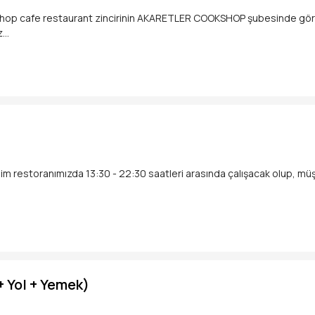
shop cafe restaurant zincirinin AKARETLER COOKSHOP şubesinde göre
z
en az 1 yıl tecrübeye sahip
elim restoranımızda 13:30 - 22:30 saatleri arasında çalışacak olup, müş
 Yol + Yemek)