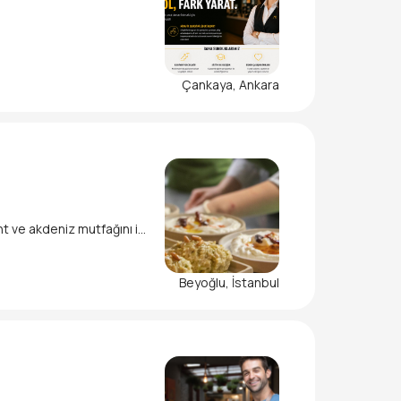
Çankaya, Ankara
nt ve akdeniz mutfağını iç
lenmektedir.
ası adına mutfak bölümünde
Beyoğlu, İstanbul