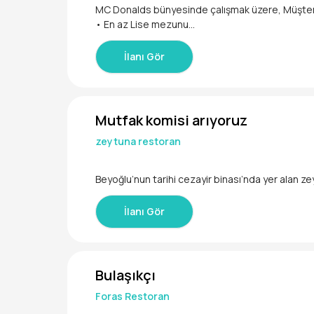
MC Donalds bünyesinde çalışmak üzere, Müşteri K
• En az Lise mezunu
• 18 - 35 yaş aralığında
İlanı Gör
Mutfak komisi arıyoruz
zeytuna restoran
Beyoğlu’nun tarihi cezayir binası’nda yer alan z
ermektedir. lezzetli yemeklerinin yanı sıra kokt
mutfak, restoran, bar ve etkinlik alanından olu
İlanı Gör
Bulaşıkçı
Foras Restoran