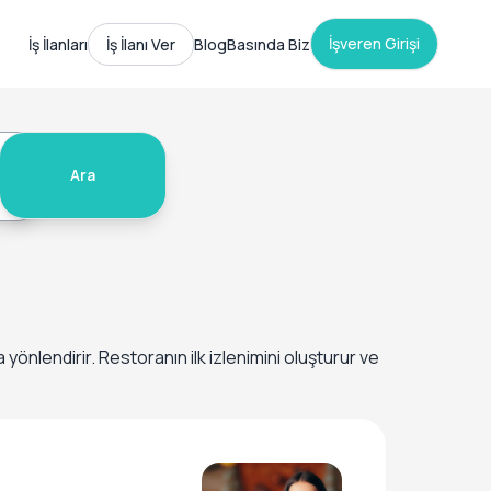
İşveren Girişi
İş İlanları
İş İlanı Ver
Blog
Basında Biz
Ara
yönlendirir. Restoranın ilk izlenimini oluşturur ve