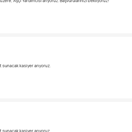
re, Aşçı Yardımcısı arıyoruz. Başvurularınızı bekliyoruz!
et sunacak kasiyer arıyoruz.
eştirmek
et sunacak kasiyer arıyoruz.