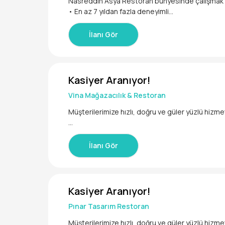
Nasreddin Asya Restoran bünyesinde çalışmak üze
• En az 7 yıldan fazla deneyimli
İlanı Gör
Kasiyer Aranıyor!
Vina Mağazacılık & Restoran
Müşterilerimize hızlı, doğru ve güler yüzlü hizm
Sorumluluklar:
İlanı Gör
-Satış işlemlerini doğru ve hızlı şekilde gerçekl
-Kasa ve ödeme takibini yapmak
Kasiyer Aranıyor!
-Günlük raporları hazırlamak
Pınar Tasarım Restoran
-Müşteri taleplerine çözüm odaklı yaklaşmak
Müşterilerimize hızlı, doğru ve güler yüzlü hizm