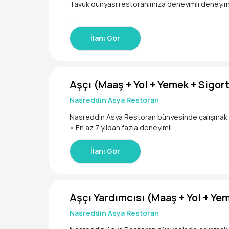
Tavuk dünyası restoranımıza deneyimli deneyimsiz yatişrilmek üzere bulaşıkçı aranmaktadır.maaş yüz yüze görüşülecektir
İlanı Gör
Aşçı (Maaş + Yol + Yemek + Sigor
Nasreddin Asya Restoran
Nasreddin Asya Restoran bünyesinde çalışmak üze
• En az 7 yıldan fazla deneyimli
İlanı Gör
Aşçı Yardımcısı (Maaş + Yol + Ye
Nasreddin Asya Restoran