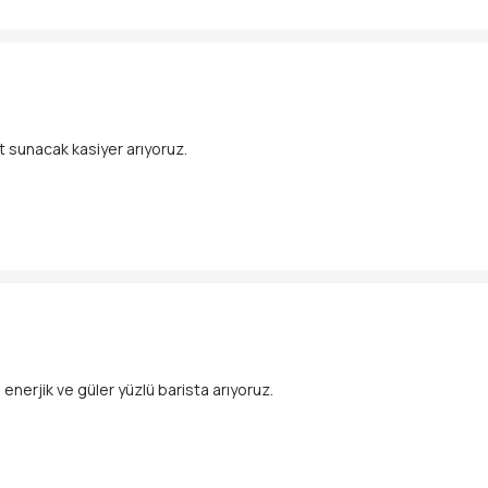
estek vermek
et sunacak kasiyer arıyoruz.
eştirmek
enerjik ve güler yüzlü barista arıyoruz.
lamak