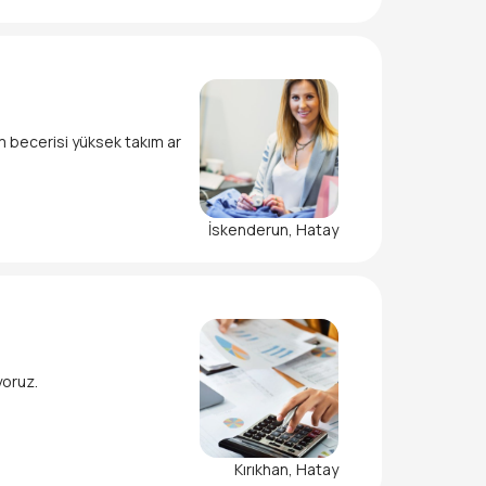
im becerisi yüksek takım ar
İskenderun, Hatay
yoruz.
Kırıkhan, Hatay