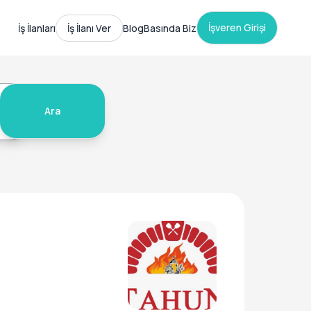
İşveren Girişi
İş İlanları
İş İlanı Ver
Blog
Basında Biz
Ara