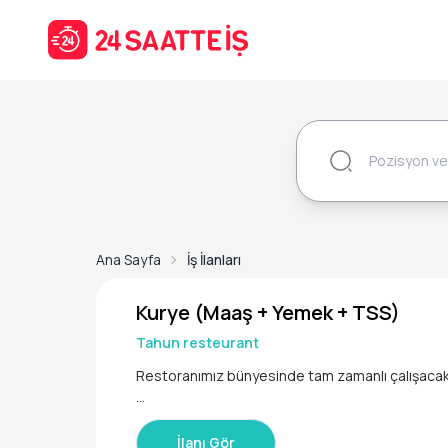
Ana Sayfa
İş İlanları
Kurye (Maaş + Yemek + TSS)
Tahun resteurant
Restoranımız bünyesinde tam zamanlı çalışacak
* Şirket motoru verilmektedir.
* SGK yapılmaktadır.
İlanı Gör