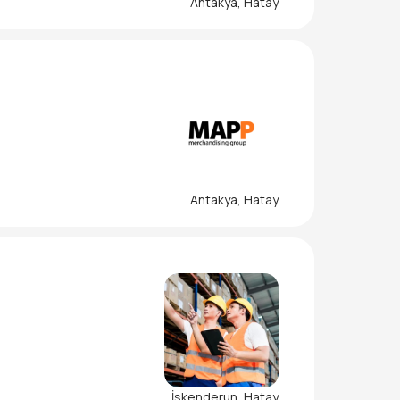
Antakya, Hatay
ok ve dizilim kontrolünü y
Antakya, Hatay
da yer almak için ilk adı
arın başvurularını bekliyor
İskenderun, Hatay