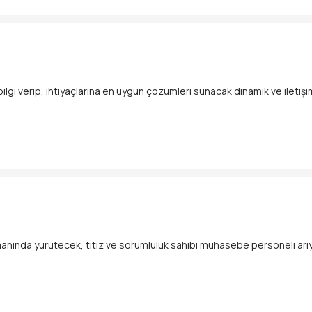
ilgi verip, ihtiyaçlarına en uygun çözümleri sunacak dinamik ve iletiş
ne katkı sağlamak
nında yürütecek, titiz ve sorumluluk sahibi muhasebe personeli arı
ibi