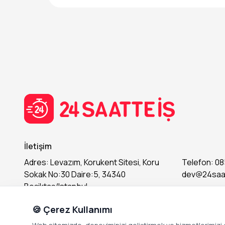
-İletişim becerisi yüksek ve pozitif
-İkna ve iletişim yeteneği güçlü
-Gelir-gider takibini yapmak
-Takım çalışmasına uyumlu ve pozitif
-Banka ve kasa işlemlerini kontrol etmek
-Muhasebe kayıtlarını düzenli ve doğru tutmak
-Raporlama ve belge takibi yapmak
İletişim
Aranan Nitelikler:
Adres: Levazım, Korukent Sitesi, Koru
Telefon: 08
Sokak No:30 Daire:5, 34340
dev@24saa
-Muhasebe veya finans alanında deneyimli
Beşiktaş/Istanbul
🍪 Çerez Kullanımı
-MS Office ve tercihen muhasebe programlarını 