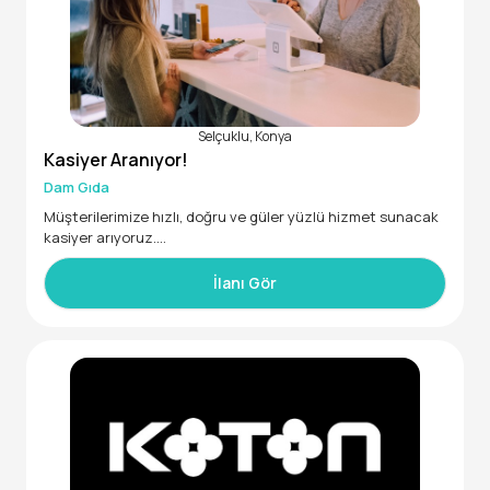
Kişisel görünümüne önem veren, iletişimi güçlü,18-35 yaş ar
alığında, en az lise mezunu veya üniversite öğrencisi adayl
arın başvurularını bekliyoruz.
Selçuklu, Konya
Kasiyer Aranıyor!
Dam Gıda
Müşterilerimize hızlı, doğru ve güler yüzlü hizmet sunacak
kasiyer arıyoruz.
Sorumluluklar:
İlanı Gör
-Satış işlemlerini doğru ve hızlı şekilde gerçekleştirmek
-Kasa ve ödeme takibini yapmak
-Günlük raporları hazırlamak
-Müşteri taleplerine çözüm odaklı yaklaşmak
Aranan Nitelikler: