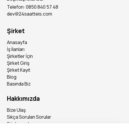
Telefon: 0850 840 57 48
dev@24saatteis.com
-Muhasebe veya finans alanında deneyimli
Şirket
-MS Office ve tercihen muhasebe programlarını kullanabile
n
Anasayfa
İş İlanları
-Dikkatli, titiz ve sorumluluk sahibi
Şirketler İçin
Şirket Giriş
Şirket Kayıt
Blog
Basında Biz
Hakkımızda
Bize Ulaş
Sıkça Sorulan Sorular
Sözleşmeler