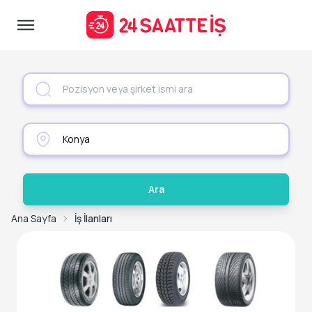
Ara
Ana Sayfa
İş İlanları