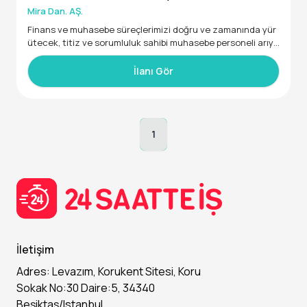
Mira Dan. AŞ.
-Takım çalışmasına uyumlu
Finans ve muhasebe süreçlerimizi doğru ve zamanında yür
ütecek, titiz ve sorumluluk sahibi muhasebe personeli arıyo
-Fiziksel olarak çalışmaya uygun
ruz.
Sorumluluklar:
İlanı Gör
-Fatura, fiş ve ödeme işlemlerini kaydetmek
1
-Gelir-gider takibini yapmak
-Banka ve kasa işlemlerini kontrol etmek
-Muhasebe kayıtlarını düzenli ve doğru tutmak
İletişim
-Raporlama ve belge takibi yapmak
Adres: Levazım, Korukent Sitesi, Koru
Sokak No:30 Daire:5, 34340
Aranan Nitelikler:
Beşiktaş/Istanbul