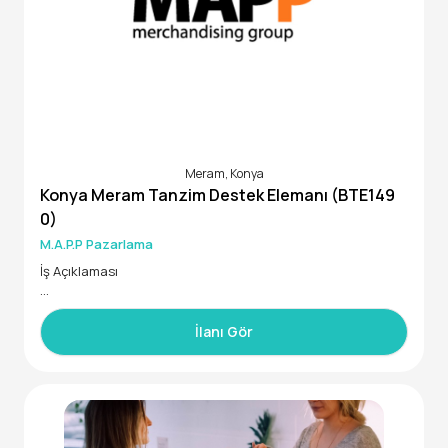
Meram, Konya
Konya Meram Tanzim Destek Elemanı (BTE149
0)
M.A.P.P Pazarlama
İş Açıklaması
Market, Bakkal ve Benzin İstasyonu gibi mağazalarda, hizm
et verdiğimiz uluslararası bir FMCG firmasının ürünlerinin st
İlanı Gör
ok ve dizilim kontrolünü yapacak, perakendeciye ürünler h
akkında bilgi verecek, dönemsel çalışabilecek "Tanzim Dest
ek Elemanı" arıyoruz.
İstenen Yetenek ve Uzmanlıklar