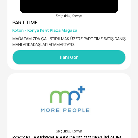
-Tercihen kasiyer veya satış deneyimi
Selçuklu, Konya
PART TIME
-İletişim becerisi yüksek ve güler yüzlü
Koton - Konya Kent Plaza Mağaza
-Dikkatli, sorumluluk sahibi ve güvenilir
MAĞAZAMIZDA ÇALIŞTIRILMAK ÜZERE PART TIME SATIŞ DANIŞ
MANI ARKADAŞLAR ARAMAKTAYIZ
İlanı Gör
Selçuklu, Konya
KOCAELİ BAŞİSKELE BAY DEPO GÖREVLİSİ ALIMI