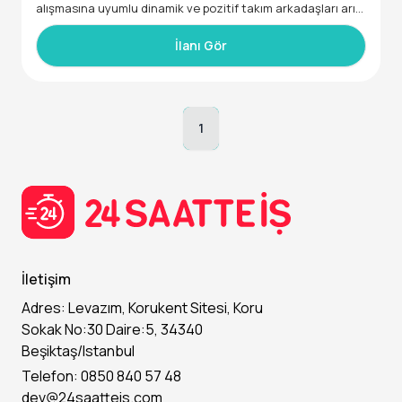
alışmasına uyumlu dinamik ve pozitif takım arkadaşları arıy
Aranan Nitelikler:
oruz.
İlanı Gör
Sorumluluklar:
-Muhasebe veya finans alanında deneyimli
-Müşterilere yiyecek ve içecek servisi yapmak
-MS Office ve tercihen muhasebe programlarını kullanabile
-Siparişleri doğru ve zamanında iletmek
1
n
-Masaların düzenini ve temizliğini sağlamak
-Dikkatli, titiz ve sorumluluk sahibi
-Müşteri taleplerine çözüm odaklı yaklaşmak
Aranan Nitelikler:
İletişim
-Tercihen restoran/cafe deneyimi
Adres: Levazım, Korukent Sitesi, Koru
-İletişim ve güleryüz becerisi yüksek
Sokak No:30 Daire:5, 34340
Beşiktaş/Istanbul
-Takım çalışmasına uyumlu ve sorumluluk sahibi
Telefon: 0850 840 57 48
dev@24saatteis.com