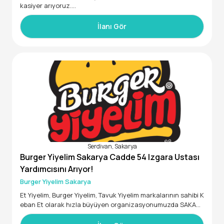
kasiyer arıyoruz.
Sorumluluklar:
İlanı Gör
-Satış işlemlerini doğru ve hızlı şekilde gerçekleştirmek
-Kasa ve ödeme takibini yapmak
-Günlük raporları hazırlamak
-Müşteri taleplerine çözüm odaklı yaklaşmak
Aranan Nitelikler:
-Tercihen kasiyer veya satış deneyimi
Serdivan, Sakarya
Burger Yiyelim Sakarya Cadde 54 Izgara Ustası
-İletişim becerisi yüksek ve güler yüzlü
Yardımcısını Arıyor!
-Dikkatli, sorumluluk sahibi ve güvenilir
Burger Yiyelim Sakarya
Et Yiyelim, Burger Yiyelim, Tavuk Yiyelim markalarının sahibi K
eban Et olarak hızla büyüyen organizasyonumuzda SAKARY
A CADDE 54 şubemiz için Restoranlarımızda görevlendirmek
üzere IZGARA USTA YARDIMCISI arıyoruz.