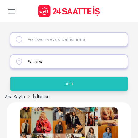
Ara
Ana Sayfa
İş İlanları