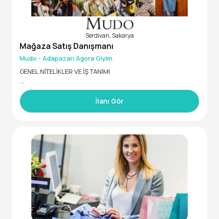
Serdivan, Sakarya
Mağaza Satış Danışmanı
Mudo - Adapazarı Agora Giyim
GENEL NİTELİKLER VE İŞ TANIMI
1964 yılında Beyoğlu Fitaş Pasajı’nda 12 metrekarelik bir dük
kanda başlayan maceramıza 62. yılımızda, Türkiye’nin 28 ilin
İlanı Gör
de 1.400’ü aşkın çalışanımız ve 90.000 m²’ye yakın satış ala
nına sahip 120’den fazla mağazamızda devam ediyoruz.
Sizi de, yaratıcı ve müşterilerinin beklentilerini anlayan güçl
ü ekibimizin bir parçası olmaya davet ediyoruz.
Mudo ekibi olarak, Adapazarı Agora mağazamızda görevlen
dirilmek üzere takım arkadaşları arıyoruz.
• En az lise mezunu
• Ekip çalışmasına uyumlu
• Yoğun tempoda esnek çalışma saatlerine uyum sağlayabi