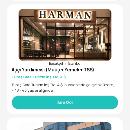
Başakşehir, İstanbul
Aşçı Yardımcısı (Maaş + Yemek + TSS)
Turaş Gıda Turizm İnş Tic. A.Ş.
Turaş Gıda Turizm İnş Tic. A.Ş. bünyesinde çalışmak üzere,
• 18 - 40 yaş aralığında
‍ AŞÇI YARDIMCISI ARANIYOR – HARMAN RESTORAN
İlanı Gör
Harman Restoran mutfak ekibimize katılacak, dinamik, çalış
kan ve ekip çalışmasına yatkın Aşçı Yardımcısı arıyoruz.
Görev ve Sorumluluklar