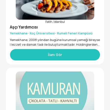
Fatih, İstanbul
Aşçı Yardımcısı
Yemekhane- Koç Üniversitesi- Rumeli Feneri Kampüsü
Yemekhane, 2008 yılından bugüne kurumsal yemeği bireyse
l lezzet ve damak tadı ile buluşturmaktadır. Holdinglerden b
ankalara, eğitim kurumlarından ulusal ve uluslararası zincir
firmalara, rafineriden otomotive, bilişimden sağlık sektörün
İlanı Gör
e kadar geniş bir müşteri portföyüne %100 müşteri memnu
niyeti odaklı hizmet verilmektedir.
İstanbul/ Sarıyer lokasyonlu projemize 'Aşçı Yardımcısı’ pozis
yonunda görev alacak çalışma arkadaşı aramaktayız.
Genel Nitelikler
Tercihen toplu yemek sektöründe veya benzer pozisyonda
deneyimli,
Gıda güvenliği ve hijyen kuralları konusunda bilgi sahibi,
Mutfak operasyonlarında görev almış,