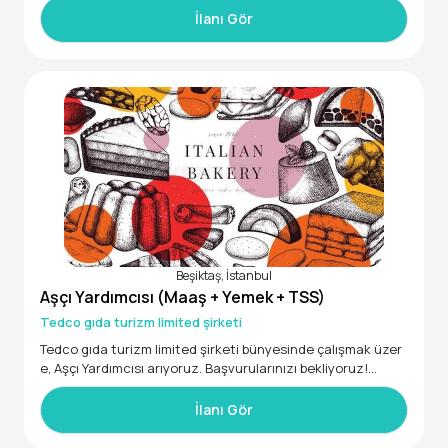
İzin Günü: Cumartesi - Pazar
İlanı Gör
Beşiktaş, İstanbul
Aşçı Yardımcısı (Maaş + Yemek + TSS)
Tedco gıda turizm limited şirketi
Tedco gıda turizm limited şirketi bünyesinde çalışmak üzer
e, Aşçı Yardımcısı arıyoruz. Başvurularınızı bekliyoruz!
İlanı Gör