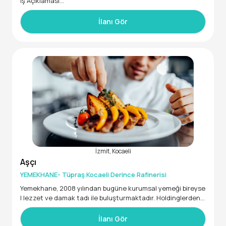
İş Açıklaması
Türkiye Geneli'nde birçok şubesi bulunan Cookshop Cafe R
estaurant Zinciri firmamızda ŞAŞKINBAKKAL şubemizde gör
İlanı Gör
evlendirilmek üzere "Aşçı ve Aşçı Yardımcısı" takım arkadaşı
aramaktayız.
İstenen Yetenek ve Uzmanlıklar
En az Lise mezunu,
İletişim becerisi kuvvetli, aktif sorumluluk alabilen,
Misafir, hizmet ve kalite odaklı çalışabilecek,
Disiplinli, işinde titiz, özverili davranan,
Dünya Mutfağı hakkında bilgi sahibi,
Yoğun iş temposuna ayak uydurabilen,
Vardiyalı çalışabilecek,
Erkek adaylar için askerlik hizmetini tamamlamış,
Prezentabl, hijyen kurallarına önem veren,
Ekip yönetiminde deneyimli.
İzmit, Kocaeli
Aşçı
YEMEKHANE- Tüpraş Kocaeli Derince Rafinerisi
Yemekhane, 2008 yılından bugüne kurumsal yemeği bireyse
l lezzet ve damak tadı ile buluşturmaktadır. Holdinglerden b
ankalara, eğitim kurumlarından ulusal ve uluslararası zincir
firmalara, rafineriden otomotive, bilişimden sağlık sektörün
İlanı Gör