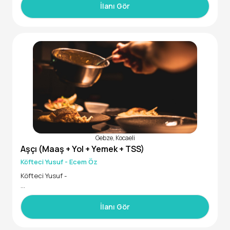
• 30.000 - 40.000 maaş aralığında
İlanı Gör
-Malzeme stok takibinin yapılması ve eksiklerin bildirilmesi.
• Temiz disiplinli ve düzenli
• 17.00-02.00 saatleri arasında çalışacak
DETAYLAR YÜZ YÜZE GÖRÜŞÜLECEKTİR.
YAN HAKLAR:
MAAŞ + YEMEK + SETCARD + ULAŞIM
ÇALIŞMA SAATLERİ:
Çalışma: Hafta içi / 07:00 - 17:00
İzin: Cumartesi - Pazar
Gebze, Kocaeli
Aşçı (Maaş + Yol + Yemek + TSS)
Köfteci Yusuf - Ecem Öz
Köfteci Yusuf -
SGK
39.200 TL maaş
İlanı Gör
Özel sağlık sigortası
Yemek