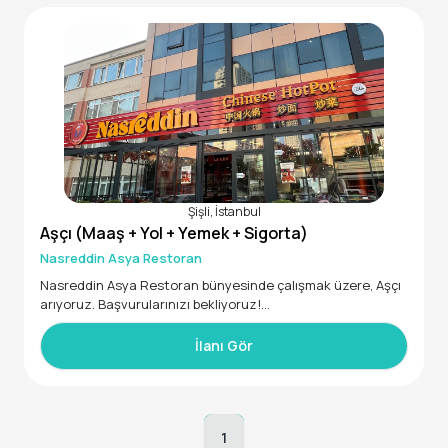
Servis
Doğum günlerinde Flo‘da geçerli 2.500 TL hediye çeki
Her ay düzenli olarak erzak yardımı yapılmaktadır.
bünyesinde çalışmak üzere, Aşçı arıyoruz. Başvurularınızı b
ekliyoruz!
• 18 - 55 yaş aralığında
Şişli, İstanbul
Aşçı (Maaş + Yol + Yemek + Sigorta)
Nasreddin Asya Restoran
Nasreddin Asya Restoran bünyesinde çalışmak üzere, Aşçı
arıyoruz. Başvurularınızı bekliyoruz!
• En az 7 yıldan fazla deneyimli
İlanı Gör
1