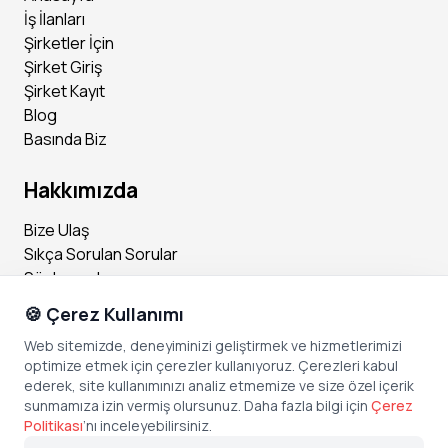
İş İlanları
Şirketler İçin
Şirket Giriş
Şirket Kayıt
Blog
Basında Biz
Hakkımızda
Bize Ulaş
Sıkça Sorulan Sorular
Sözleşmeler
🍪 Çerez Kullanımı
Sosyal Medya
Web sitemizde, deneyiminizi geliştirmek ve hizmetlerimizi
optimize etmek için çerezler kullanıyoruz. Çerezleri kabul
Instagram
ederek, site kullanımınızı analiz etmemize ve size özel içerik
Facebook
sunmamıza izin vermiş olursunuz. Daha fazla bilgi için
Çerez
X (Twitter)
Politikası
’
nı inceleyebilirsiniz.
Linkedin