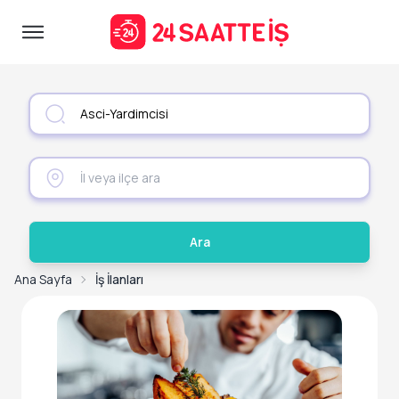
Ara
Ana Sayfa
İş İlanları