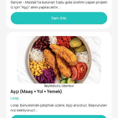
Sarıyer - Maslak'ta bulunan toplu gıda üretimi yapan projem
iz için "Aşçı" alımı yapılacaktır.
İlanı Gör
GENEL NİTELİKLER:
-25-45 yaş arası
-Daha önce toplu yemek tecrübesi olan
-Askerlik hizmetini yerine getirmiş erkek aşçı arayışımız me
vcuttur.
İŞ TANIMI:
Beylikdüzü, İstanbul
Aşçı (Maaş + Yol + Yemek)
-Gıda güvenliği ve hijyen standartlarına uygun şekilde üreti
min yapılması,
Loop.
Loop. bünyesinde çalışmak üzere, Aşçı arıyoruz. Başvuruları
-Mutfak düzeninin sağlanması ve ekipmanların temizliğinin
nızı bekliyoruz!
yapılması,
• 20 - 35 yaş aralığında