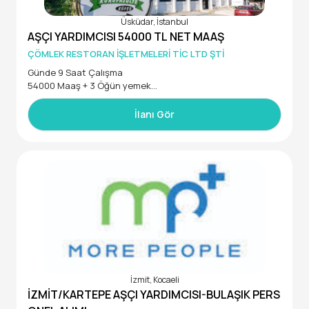
Üsküdar, İstanbul
AŞÇI YARDIMCISI 54000 TL NET MAAŞ
ÇÖMLEK RESTORAN İŞLETMELERİ TİC LTD ŞTİ
Günde 9 Saat Çalışma
54000 Maaş + 3 Öğün yemek
Üsküdar'da bulunan restoranımızda çalışmak üzere;
İlanı Gör
-Hijyen kurallarına ve kişisel temizliğine önem veren
-Ekip çalışmasına uyum sağlayabilen
-En az 2 yıl tecrübeli
Aşçı yardımcısı aranmaktadır.
İzmit, Kocaeli
İZMİT/KARTEPE AŞÇI YARDIMCISI-BULAŞIK PERS