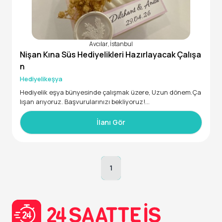
Avcılar, İstanbul
Nişan Kına Süs Hediyelikleri Hazırlayacak Çalışa
n
Hediyelikeşya
Hediyelik eşya bünyesinde çalışmak üzere, Uzun dönem.Ça
lışan arıyoruz. Başvurularınızı bekliyoruz!
• 18- 40 yaş aralığında
• Kadın adaylar
İlanı Gör
• 28.000-33.000 maaş aralığında
• 1000 tl yol+ 350 tl yemek hakkı
1