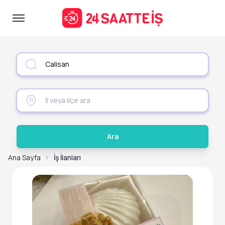
Ara
Ana Sayfa
İş İlanları