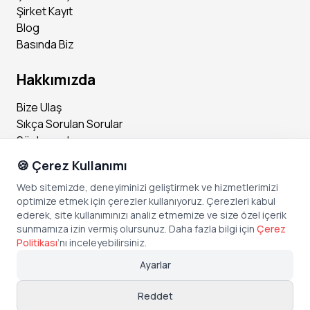
Şirket Kayıt
Blog
Basında Biz
Hakkımızda
Bize Ulaş
Sıkça Sorulan Sorular
Sözleşmeler
🍪 Çerez Kullanımı
Sosyal Medya
Web sitemizde, deneyiminizi geliştirmek ve hizmetlerimizi
optimize etmek için çerezler kullanıyoruz. Çerezleri kabul
Instagram
ederek, site kullanımınızı analiz etmemize ve size özel içerik
Facebook
sunmamıza izin vermiş olursunuz. Daha fazla bilgi için
Çerez
X (Twitter)
Politikası
’
nı inceleyebilirsiniz.
Linkedin
Ayarlar
Youtube
TikTok
Reddet