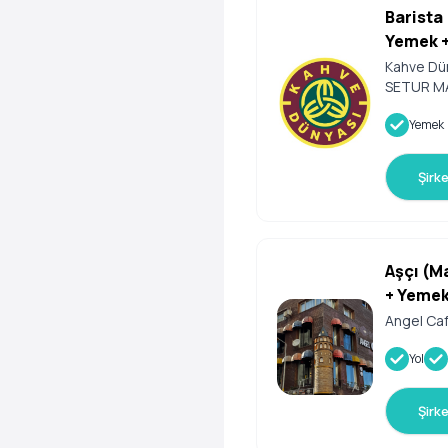
Barista
Yemek +
Kahve Dün
SETUR M
Yemek
Şirk
Aşçı (M
+ Yemek
Sigorta
Angel Ca
Yol
Şirk