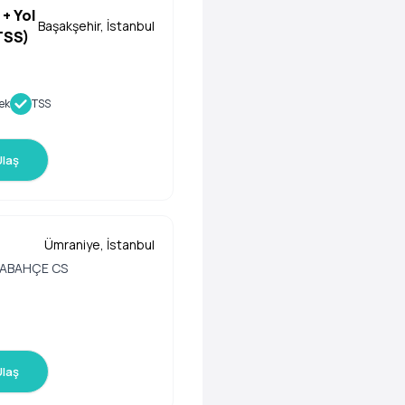
 + Yol
Başakşehir, İstanbul
TSS)
ek
TSS
Ulaş
Ümraniye, İstanbul
ABAHÇE CS
Ulaş