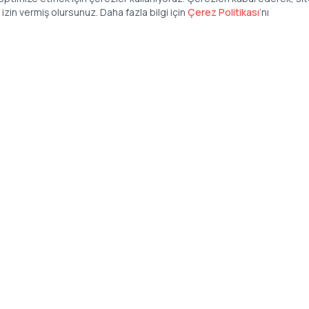
zin vermiş olursunuz. Daha fazla bilgi için
Çerez Politikası
’
nı
Şirket
Anasayfa
İş İlanları
Şirketler İçin
Şirket Giriş
50 840 57 48
Şirket Kayıt
tteis.com
Blog
Basında Biz