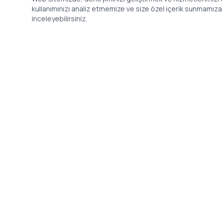
kullanımınızı analiz etmemize ve size özel içerik sunmamıza i
inceleyebilirsiniz.
İletişim
Adres: Levazım, Korukent Sitesi, Koru
Telefon: 08
Sokak No:30 Daire:5, 34340
dev@24saa
Beşiktaş/Istanbul