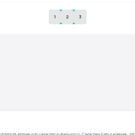
1
2
3
ptimize etmek için çerezler kullanıyoruz. Çerezleri kabul ederek, si