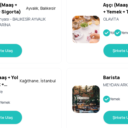
 (Maaş +
Aşçı (Maaş
Ayvalık, Balıkesir
 Sigorta)
+ Yemek + 
yası - BALIKESİR AYVALIK
OLAVİTA
ARİNA
Yol
Yem
ete Ulaş
Şirkete 
aaş + Yol
Barista
Kağıthane, İstanbul
 +
MEYDAN ARK
)
fe
Yemek
Yemek
ete Ulaş
Şirkete 