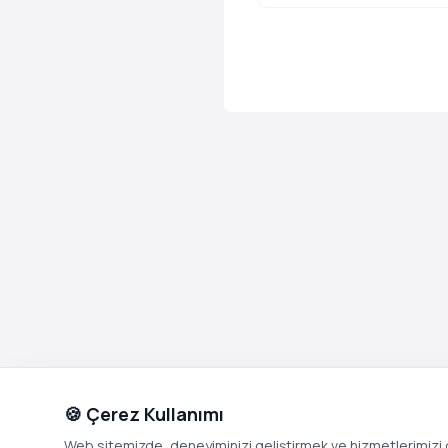
🍪 Çerez Kullanımı
Web sitemizde, deneyiminizi geliştirmek ve hizmetlerimizi o