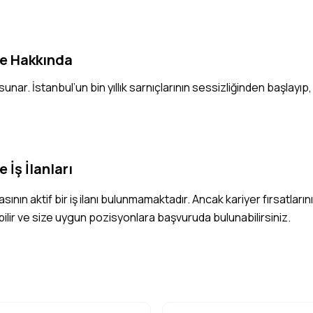
se Hakkında
ar. İstanbul’un bin yıllık sarnıçlarının sessizliğinden başlayı
 İş İlanları
ının aktif bir iş ilanı bulunmamaktadır. Ancak kariyer fırsatların
ebilir ve size uygun pozisyonlara başvuruda bulunabilirsiniz.