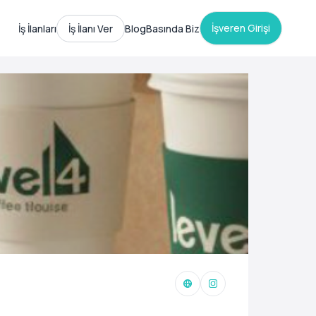
İşveren Girişi
İş İlanları
İş İlanı Ver
Blog
Basında Biz