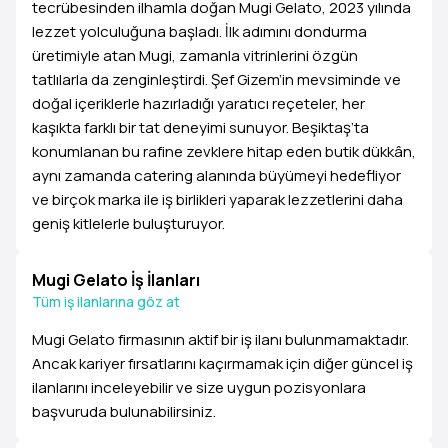
tecrübesinden ilhamla doğan Mugi Gelato, 2023 yılında
lezzet yolculuğuna başladı. İlk adımını dondurma
üretimiyle atan Mugi, zamanla vitrinlerini özgün
tatlılarla da zenginleştirdi. Şef Gizem’in mevsiminde ve
doğal içeriklerle hazırladığı yaratıcı reçeteler, her
kaşıkta farklı bir tat deneyimi sunuyor. Beşiktaş’ta
konumlanan bu rafine zevklere hitap eden butik dükkân,
aynı zamanda catering alanında büyümeyi hedefliyor
ve birçok marka ile iş birlikleri yaparak lezzetlerini daha
geniş kitlelerle buluşturuyor.
Mugi Gelato İş İlanları
Tüm iş ilanlarına göz at
Mugi Gelato firmasının aktif bir iş ilanı bulunmamaktadır.
Ancak kariyer fırsatlarını kaçırmamak için diğer güncel iş
ilanlarını inceleyebilir ve size uygun pozisyonlara
başvuruda bulunabilirsiniz.