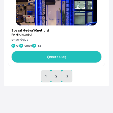
Sosyal Medya Yöneticisi
Pendik, İstanbul
smashé club
Yol
Yemek
TSS
Şirkete Ulaş
1
2
3