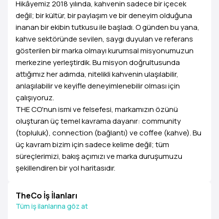
Hikâyemiz 2018 yılında, kahvenin sadece bir içecek
değil; bir kültür, bir paylaşım ve bir deneyim olduğuna
inanan bir ekibin tutkusu ile başladı. O günden bu yana,
kahve sektöründe sevilen, saygı duyulan ve referans
gösterilen bir marka olmayı kurumsal misyonumuzun
merkezine yerleştirdik. Bu misyon doğrultusunda
attığımız her adımda, nitelikli kahvenin ulaşılabilir,
anlaşılabilir ve keyifle deneyimlenebilir olması için
çalışıyoruz.
THE CO'nun ismi ve felsefesi, markamızın özünü
oluşturan üç temel kavrama dayanır: community
(topluluk), connection (bağlantı) ve coffee (kahve). Bu
üç kavram bizim için sadece kelime değil; tüm
süreçlerimizi, bakış açımızı ve marka duruşumuzu
şekillendiren bir yol haritasıdır.
TheCo İş İlanları
Tüm iş ilanlarına göz at