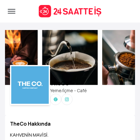
TheCo
Yeme/İçme - Café
TheCo Hakkında
KAHVENİN MAVİSİ.