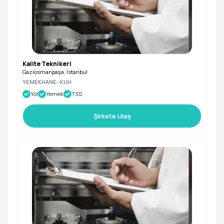
Kalite Teknikeri
Gaziosmanpaşa, İstanbul
YEMEKHANE- KUH
Yol
Yemek
TSS
Şirkete Ulaş