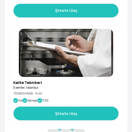
Şirkete Ulaş
Kalite Teknikeri
Esenler, İstanbul
YEMEKHANE- KUH
Yol
Yemek
TSS
Şirkete Ulaş