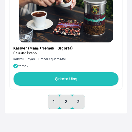
Kasiyer (Maaş + Yemek + Sigorta)
Üsküdar, İstanbul
Kahve Dünyası - Emaar Square Mall
Yemek
Şirkete Ulaş
1
2
3