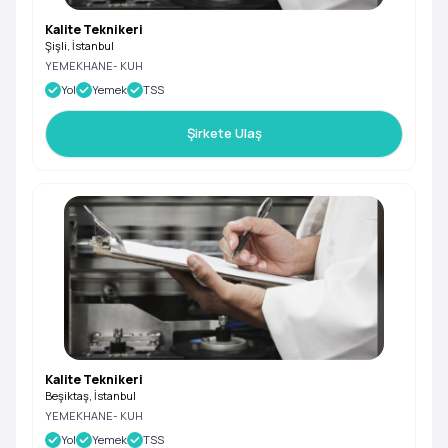
Kalite Teknikeri
Şişli, İstanbul
YEMEKHANE- KUH
Yol
Yemek
TSS
Şirkete Ulaş
Kalite Teknikeri
Beşiktaş, İstanbul
YEMEKHANE- KUH
Yol
Yemek
TSS