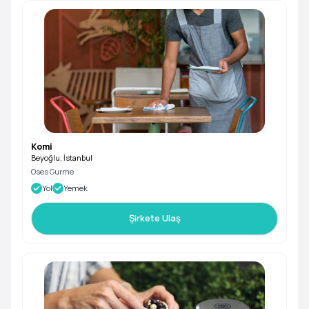
Komi
Beyoğlu, İstanbul
Oses Gurme
Yol
Yemek
Şirkete Ulaş