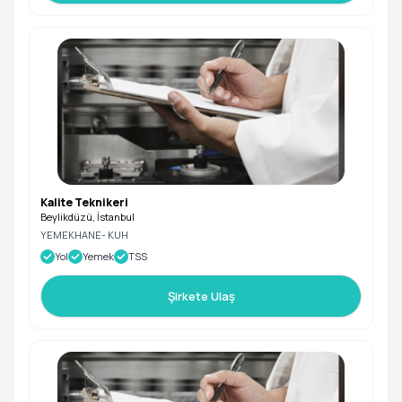
Kalite Teknikeri
Beylikdüzü, İstanbul
YEMEKHANE- KUH
Yol
Yemek
TSS
Şirkete Ulaş