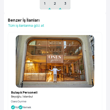
1
2
3
Benzer İş İlanları
Tüm iş ilanlarına göz at
Bulaşık Personeli
Beyoğlu, İstanbul
Oses Gurme
Yol
Yemek