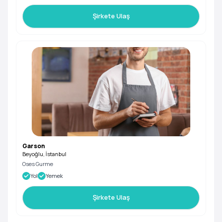
Şirkete Ulaş
Garson
Beyoğlu, İstanbul
Oses Gurme
Yol
Yemek
Şirkete Ulaş