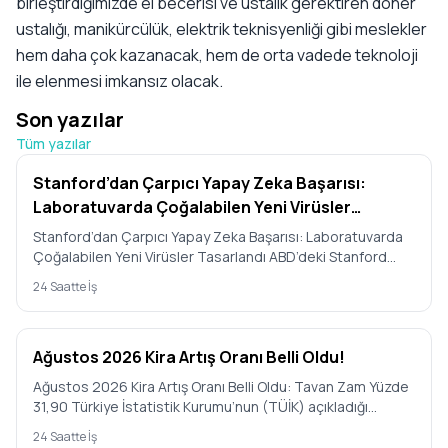
birleştirdiğimizde el becerisi ve ustalık gerektiren döner
ustalığı, manikürcülük, elektrik teknisyenliği gibi meslekler
hem daha çok kazanacak, hem de orta vadede teknoloji
ile elenmesi imkansız olacak.
Son yazılar
Tüm yazılar
Stanford’dan Çarpıcı Yapay Zeka Başarısı:
Laboratuvarda Çoğalabilen Yeni Virüsler
Tasarlandı
Stanford’dan Çarpıcı Yapay Zeka Başarısı: Laboratuvarda
Çoğalabilen Yeni Virüsler Tasarlandı ABD’deki Stanford
Üniversit…
24 Saatte İş
Ağustos 2026 Kira Artış Oranı Belli Oldu!
Ağustos 2026 Kira Artış Oranı Belli Oldu: Tavan Zam Yüzde
31,90 Türkiye İstatistik Kurumu’nun (TÜİK) açıkladığı
Temmuz 2…
24 Saatte İş