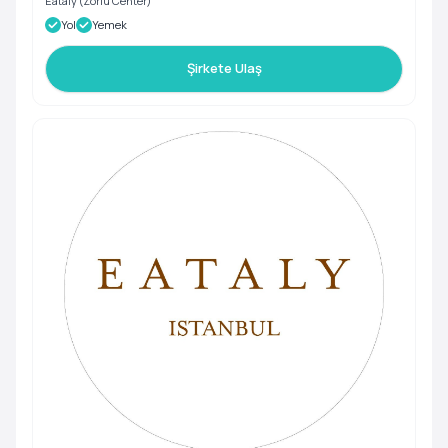
Eataly (Zorlu Center)
Yol
Yemek
Şirkete Ulaş