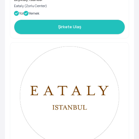
Eataly (Zorlu Center)
Yol
Yemek
Şirkete Ulaş