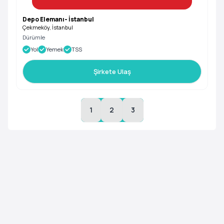
Depo Elemanı- İstanbul
Çekmeköy, İstanbul
Dürümle
Yol
Yemek
TSS
Şirkete Ulaş
1
2
3