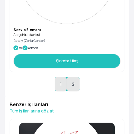
Servis Elemanı
Ataşehir, İstanbul
Eataly (Zorlu Center)
Yol
Yemek
Şirkete Ulaş
1
2
Benzer İş İlanları
Tüm iş ilanlarına göz at